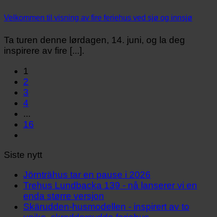
Velkommen til visning av fire feriehus ved sjø og innsjø
Ta turen denne lørdagen, 14. juni, og la deg
inspirere av fire [...].
1
2
3
4
...
16
Siste nytt
Jörnträhus tar en pause i 2026
Trehus Lundbacka 139 - nå lanserer vi en
enda større versjon
Skärudden-husmodellen - inspirert av to