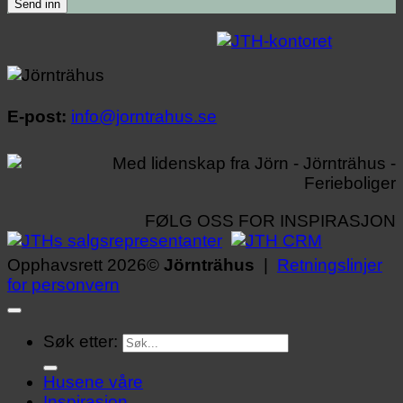
E-post:
info@jorntrahus.se
FØLG OSS FOR INSPIRASJON
Opphavsrett 2026©
Jörnträhus
|
Retningslinjer
for personvern
Søk etter:
Husene våre
Inspirasjon