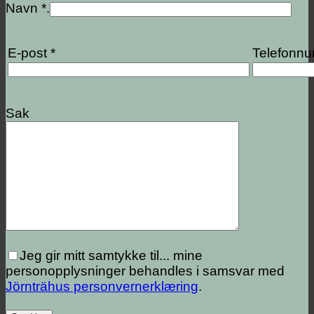
Navn *.
E-post *
Telefonn
Sak
Jeg gir mitt samtykke til...
mine
personopplysninger behandles i samsvar med
Jörnträhus personvernerklæring
.