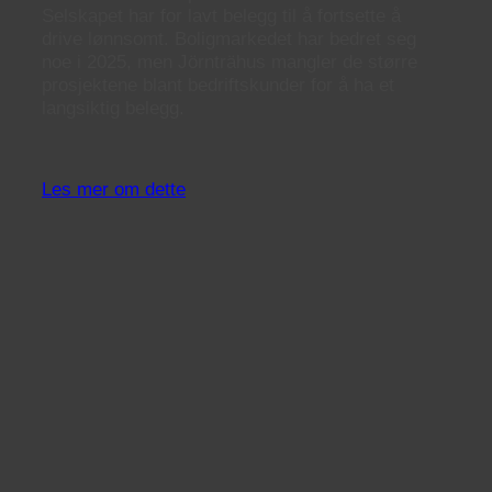
Selskapet har for lavt belegg til å fortsette å
drive lønnsomt. Boligmarkedet har bedret seg
noe i 2025, men Jörnträhus mangler de større
prosjektene blant bedriftskunder for å ha et
langsiktig belegg.
Les mer om dette