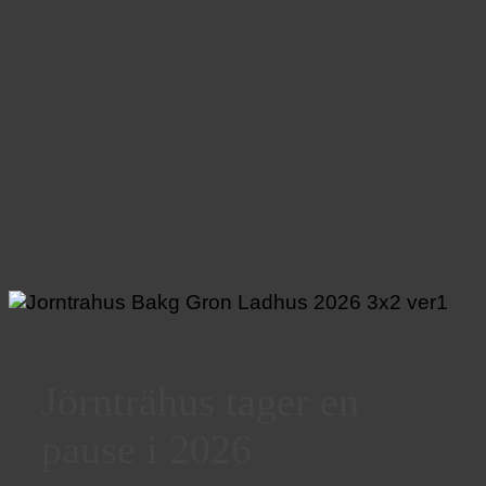
Jörnträhus tager en
pause i 2026