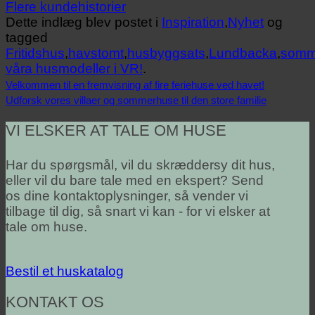
Flere kundehistorier
Dette indlæg blev postet i
Inspiration
,
Nyhet
og
tagged
Fritidshus
,
havstomt
,
husbyggsats
,
Lundbacka
,
somm
våra husmodeller i VR!
.
Velkommen til en fremvisning af fire feriehuse ved havet!
Udforsk vores villaer og sommerhuse til den store familie
VI ELSKER AT TALE OM HUSE
Har du spørgsmål, vil du skræddersy dit hus,
eller vil du bare tale med en ekspert? Send
os dine kontaktoplysninger, så vender vi
tilbage til dig, så snart vi kan - for vi elsker at
tale om huse.
Bestil et huskatalog
KONTAKT OS