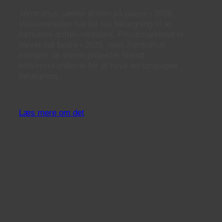
Jörnträhus sætter driften på pause i 2026.
Virksomheden har for lav belægning til at
fortsætte driften rentabelt. Privatmarkedet er
blevet lidt bedre i 2025, men Jörnträhus
mangler de større projekter blandt
erhvervskunderne for at have en langsigtet
belægning.
Læs mere om det