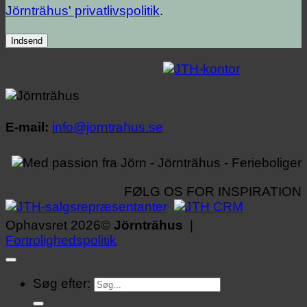
Jörnträhus' privatlivspolitik
.
E-mail:
info@jorntrahus.se
FØLG OS FOR INSPIRATION
Ophavsret 2026©
Jörnträhus
|
Fortrolighedspolitik
Søg efter: