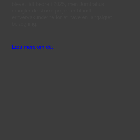
blevet lidt bedre i 2025, men Jörnträhus
mangler de større projekter blandt
erhvervskunderne for at have en langsigtet
belægning.
Læs mere om det