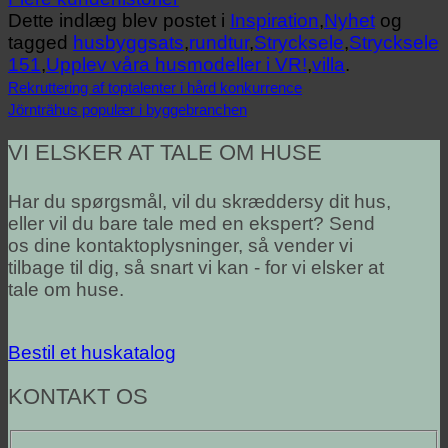
Dette indlæg blev postet i
Inspiration
,
Nyhet
og
tagged
husbyggsats
,
rundtur
,
Strycksele
,
Strycksele
151
,
Upplev våra husmodeller i VR!
,
villa
.
Rekruttering af toptalenter i hård konkurrence
Jörnträhus populær i byggebranchen
VI ELSKER AT TALE OM HUSE
Har du spørgsmål, vil du skræddersy dit hus,
eller vil du bare tale med en ekspert? Send
os dine kontaktoplysninger, så vender vi
tilbage til dig, så snart vi kan - for vi elsker at
tale om huse.
Bestil et huskatalog
KONTAKT OS