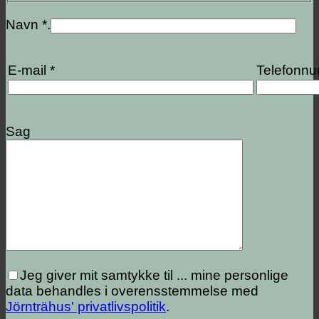
Navn *.
E-mail *
Telefonn
Sag
Jeg giver mit samtykke til ...
mine personlige
data behandles i overensstemmelse med
Jörnträhus' privatlivspolitik
.