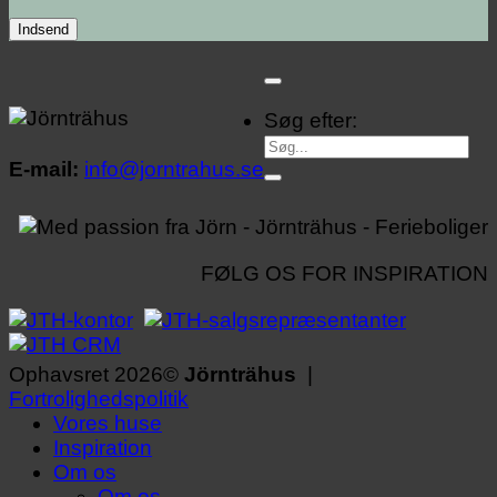
Søg efter:
E-mail:
info@jorntrahus.se
FØLG OS FOR INSPIRATION
Ophavsret 2026©
Jörnträhus
|
Fortrolighedspolitik
Vores huse
Inspiration
Om os
Om os