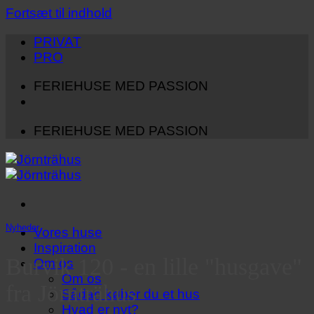
Fortsæt til indhold
PRIVAT
PRO
FERIEHUSE MED PASSION
FERIEHUSE MED PASSION
Nyheder
Vores huse
Inspiration
Burvik 120 - en lille "husgave"
Om os
Om os
fra Jörnträhus
Sådan køber du et hus
Hvad er nyt?