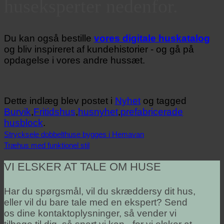
huseksperter nedenfor.
Du kan også bestille
vores digitale huskatalog
og bliv inspireret af kundehistorier - og gå på
opdagelse i vores andre hussæt.
Dette indlæg blev postet i
Nyhet
og tagged
Burvik
,
Fritidshus
,
husnyhet
,
prefabricerade
husblock
.
Strycksele dobbelthuse bygges i Hemavan
Træhus med funktionel stil
VI ELSKER AT TALE OM HUSE
Har du spørgsmål, vil du skræddersy dit hus,
eller vil du bare tale med en ekspert? Send
os dine kontaktoplysninger, så vender vi