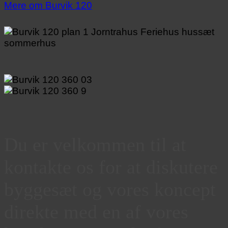
Mere om Burvik 120
Du er velkommen til at
kontakte os for at diskutere
byggesæt og vores koncept
direkte med en af vores