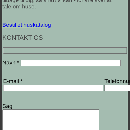
tilbage til dig, så snart vi kan - for vi elsker at
tale om huse.
Bestil et huskatalog
KONTAKT OS
Navn *.
E-mail *
Telefonn
Sag