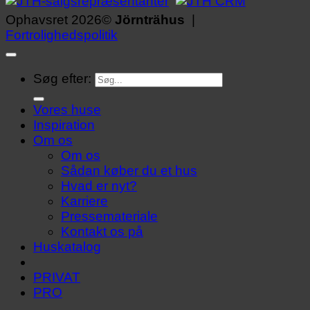
Ophavsret 2026©
Jörnträhus
|
Fortrolighedspolitik
Søg efter:
Vores huse
Inspiration
Om os
Om os
Sådan køber du et hus
Hvad er nyt?
Karriere
Pressemateriale
Kontakt os på
Huskatalog
PRIVAT
PRO