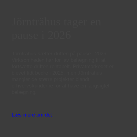
Jörnträhus tager en
pause i 2026
Jörnträhus sætter driften på pause i 2026.
Virksomheden har for lav belægning til at
fortsætte driften rentabelt. Privatmarkedet er
blevet lidt bedre i 2025, men Jörnträhus
mangler de større projekter blandt
erhvervskunderne for at have en langsigtet
belægning.
Læs mere om det