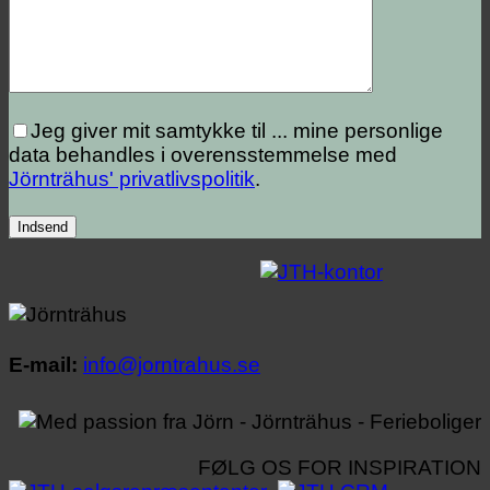
Jeg giver mit samtykke til ...
mine personlige
data behandles i overensstemmelse med
Jörnträhus' privatlivspolitik
.
E-mail:
info@jorntrahus.se
FØLG OS FOR INSPIRATION