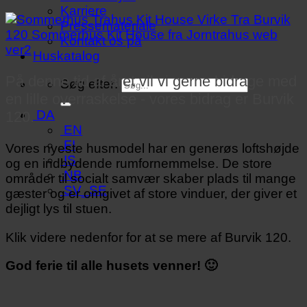
Karriere
Pressemateriale
Kontakt os på
Huskatalog
På denne tid af året vil vi gerne bidrage med
Søg efter:
en lille overraskelse - vores bidrag er Burvik
DA
120.
EN
FI
Vores nyeste husmodel har en generøs loftshøjde
IS
og en indbydende rumfornemmelse. De store
NB
områder til socialt samvær skaber plads til mange
SV_SE
gæster og er omgivet af store vinduer, der giver et
dejligt lys til stuen.
Klik videre nedenfor for at se mere af Burvik 120.
God ferie til alle husets venner! 🙂