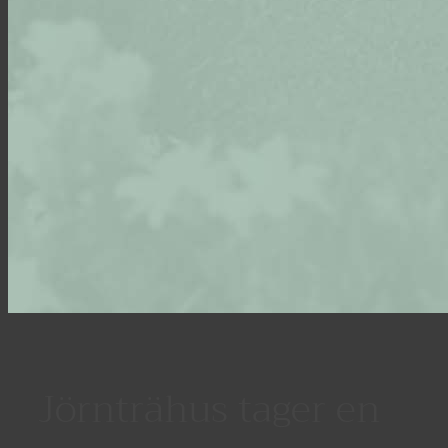
Jörnträhus tager en