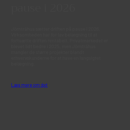
pause i 2026
Jörnträhus sætter driften på pause i 2026.
Virksomheden har for lav belægning til at
fortsætte driften rentabelt. Privatmarkedet er
blevet lidt bedre i 2025, men Jörnträhus
mangler de større projekter blandt
erhvervskunderne for at have en langsigtet
belægning.
Læs mere om det