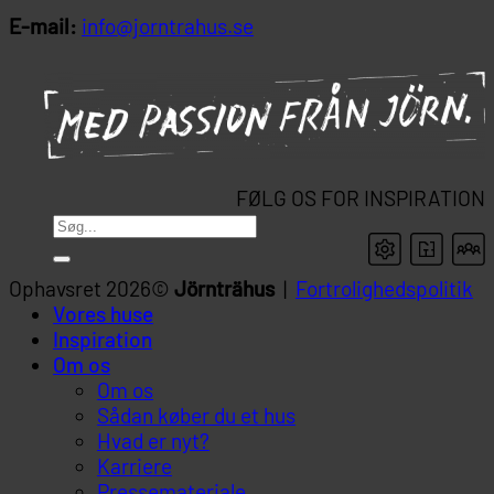
E-mail:
info@jorntrahus.se
FØLG OS FOR INSPIRATION
Ophavsret 2026©
Jörnträhus
|
Fortrolighedspolitik
Vores huse
Inspiration
Om os
Om os
Sådan køber du et hus
Hvad er nyt?
Karriere
Pressemateriale