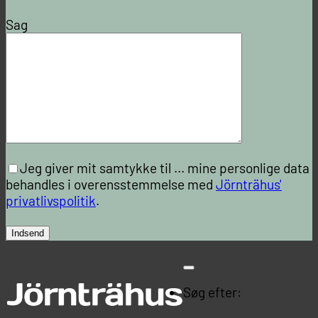
Sag
Jeg giver mit samtykke til ...
mine personlige data
behandles i overensstemmelse med
Jörnträhus'
privatlivspolitik
.
Søg efter: