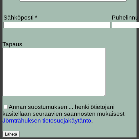
Sähköposti *
Puhelinn
Tapaus
Annan suostumukseni...
henkilötietojani
käsitellään seuraavien säännösten mukaisesti
Jörnträhuksen tietosuojakäytäntö
.