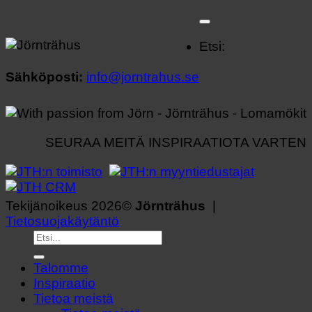
Etsi:
Sähköposti:
info@jorntrahus.se
SEURAA MEITÄ INSPIRAATIOTA VARTEN
Tekijänoikeus 2026©
Jörnträhus
|
Tietosuojakäytäntö
Talomme
Inspiraatio
Tietoa meistä