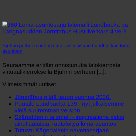
Bjuhrin perheen unelmatalo - astu sisään Lundbackan loma-
asuntoon
Seuraamme erittäin onnistunutta talokierrosta
virtuaalikierroksella Bjuhrin perheen [...].
Viimeisimmät uutiset
Jörnträhus pitää tauon vuonna 2026.
Puutalo Lundbacka 139 - nyt julkaisemme
vielä suuremman version
Skäruddenin talomalli - inspiraationa kaksi
ainutlaatuista, räätälöityä loma-asuntoa
Tutustu Kågedalenin navettasarjaan