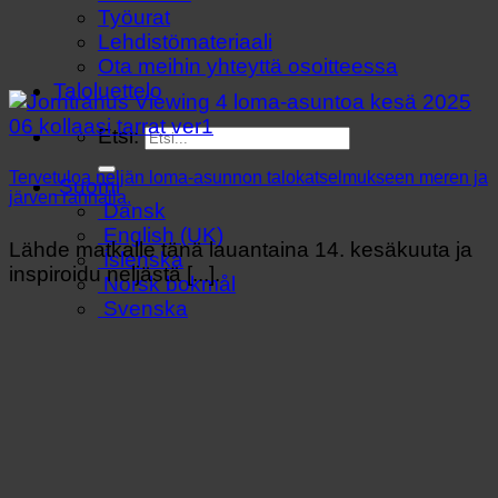
Työurat
Lehdistömateriaali
Ota meihin yhteyttä osoitteessa
Taloluettelo
Etsi:
Tervetuloa neljän loma-asunnon talokatselmukseen meren ja
Suomi
järven rannalla.
Dansk
English (UK)
Lähde matkalle tänä lauantaina 14. kesäkuuta ja
Íslenska
inspiroidu neljästä [...].
Norsk bokmål
Svenska