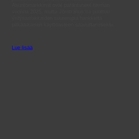
Asuntomarkkinat ovat parantuneet hieman
vuonna 2025, mutta Jörnträhus:ltä puuttuu
yritysasiakkaiden suurempia hankkeita
pitkäaikaisen käyttöasteen saavuttamiseksi.
Lue lisää