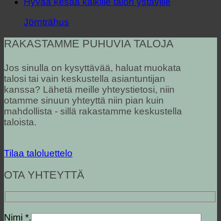
Hyvää kesää kaikille talon ystäville
Jörnträhus
RAKASTAMME PUHUVIA TALOJA
Jos sinulla on kysyttävää, haluat muokata
talosi tai vain keskustella asiantuntijan
kanssa? Lähetä meille yhteystietosi, niin
otamme sinuun yhteyttä niin pian kuin
mahdollista - sillä rakastamme keskustella
taloista.
Tilaa taloluettelo
OTA YHTEYTTÄ
Nimi *.