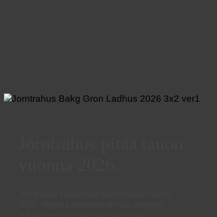
Jörnträhus pitää tauon
vuonna 2026.
Jörnträhus keskeyttää toimintansa vuonna
2026. Yhtiön käyttöaste on liian alhainen
jatkaakseen kannattavaa toimintaa.