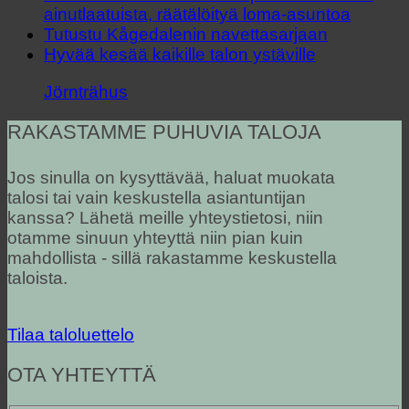
ainutlaatuista, räätälöityä loma-asuntoa
Tutustu Kågedalenin navettasarjaan
Hyvää kesää kaikille talon ystäville
Jörnträhus
RAKASTAMME PUHUVIA TALOJA
Jos sinulla on kysyttävää, haluat muokata
talosi tai vain keskustella asiantuntijan
kanssa? Lähetä meille yhteystietosi, niin
otamme sinuun yhteyttä niin pian kuin
mahdollista - sillä rakastamme keskustella
taloista.
Tilaa taloluettelo
OTA YHTEYTTÄ