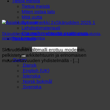
Tietoa meistä
Tietoa meistä
Miten ostaa talo
Mitä uutta
Työurat
Lehdistömateriaali
Ota meihin yhteyttä osoitteessa
Skäruddenin talomalli - inspiraationa kaksi ainutlaatuista,
Taloluettelo
räätälöityä loma-asuntoa
Etsi:
Skäruddenin talomalli erottuu modernin,
pelkistetyn arkkitehtuurin ja erinomaisen
Suomi
muunneltavuuden yhdistelmällä - [...]
Dansk
English (UK)
Íslenska
Norsk bokmål
Svenska