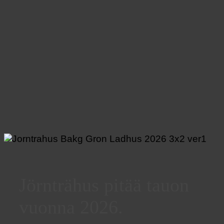
Jörnträhus pitää tauon
vuonna 2026.