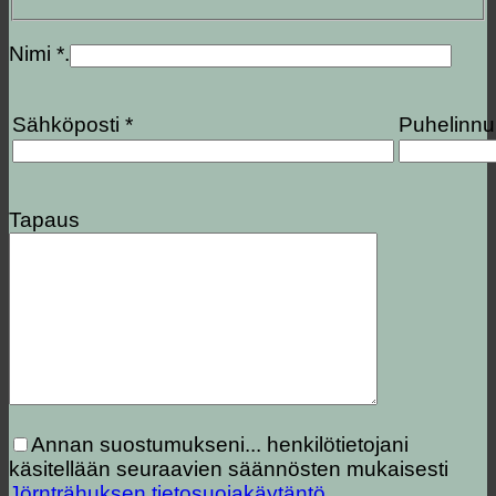
Nimi *.
Sähköposti *
Puhelinn
Tapaus
Annan suostumukseni...
henkilötietojani
käsitellään seuraavien säännösten mukaisesti
Jörnträhuksen tietosuojakäytäntö
.