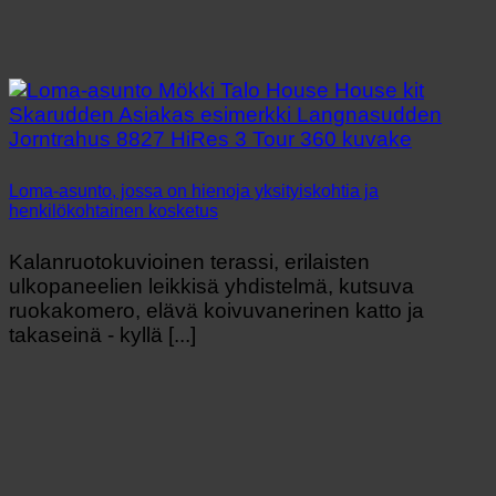
Loma-asunto, jossa on hienoja yksityiskohtia ja
henkilökohtainen kosketus
Kalanruotokuvioinen terassi, erilaisten
ulkopaneelien leikkisä yhdistelmä, kutsuva
ruokakomero, elävä koivuvanerinen katto ja
takaseinä - kyllä [...]