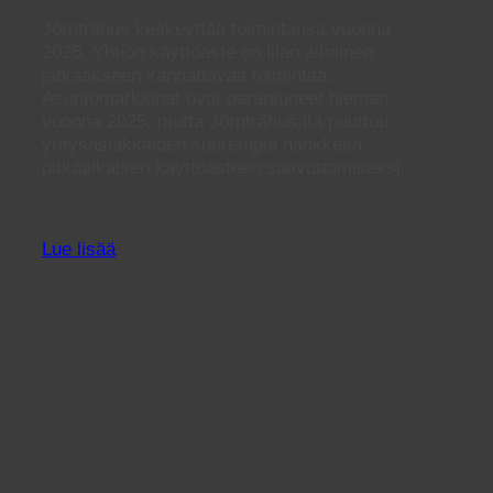
Jörnträhus keskeyttää toimintansa vuonna
2026. Yhtiön käyttöaste on liian alhainen
jatkaakseen kannattavaa toimintaa.
Asuntomarkkinat ovat parantuneet hieman
vuonna 2025, mutta Jörnträhus:ltä puuttuu
yritysasiakkaiden suurempia hankkeita
pitkäaikaisen käyttöasteen saavuttamiseksi.
Lue lisää