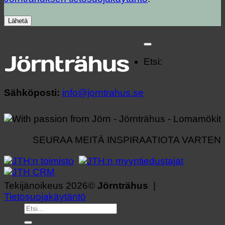
Etsi:
Sähköposti:
info@jorntrahus.se
SEURAA MEITÄ INSPIRAATIOTA VARTEN
Tekijänoikeus 2026©
Jörnträhus
|
Tietosuojakäytäntö