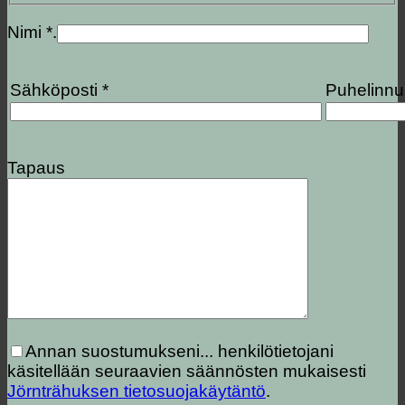
Nimi *.
Sähköposti *
Puhelinn
Tapaus
Annan suostumukseni...
henkilötietojani
käsitellään seuraavien säännösten mukaisesti
Jörnträhuksen tietosuojakäytäntö
.