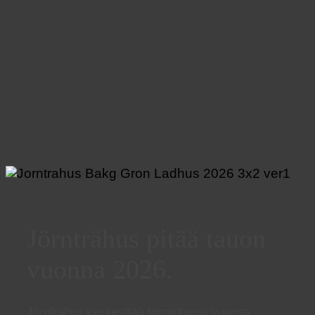
Jörnträhus pitää tauon
vuonna 2026.
Jörnträhus keskeyttää toimintansa vuonna