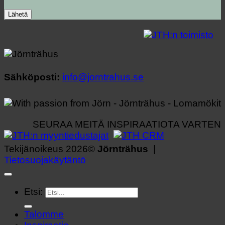
Sähköposti:
info@jorntrahus.se
SEURAA MEITÄ INSPIRAATIOTA VARTEN
Tekijänoikeus 2026©
Jörnträhus
|
Tietosuojakäytäntö
Etsi:
Talomme