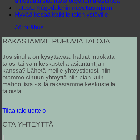
ainutlaatuista, räätälöityä loma-asuntoa
Tutustu Kågedalenin navettasarjaan
Hyvää kesää kaikille talon ystäville
Jörnträhus
RAKASTAMME PUHUVIA TALOJA
Jos sinulla on kysyttävää, haluat muokata
talosi tai vain keskustella asiantuntijan
kanssa? Lähetä meille yhteystietosi, niin
otamme sinuun yhteyttä niin pian kuin
mahdollista - sillä rakastamme keskustella
taloista.
Tilaa taloluettelo
OTA YHTEYTTÄ