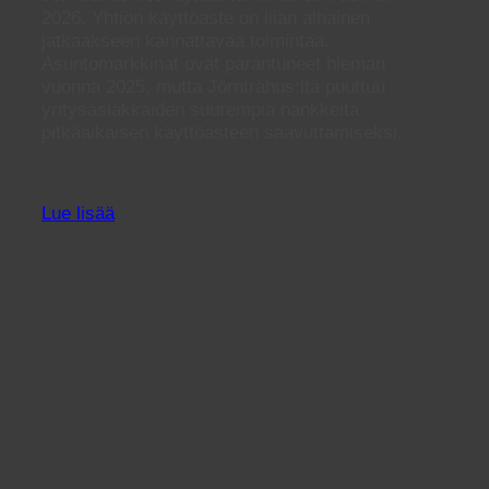
2026. Yhtiön käyttöaste on liian alhainen
jatkaakseen kannattavaa toimintaa.
Asuntomarkkinat ovat parantuneet hieman
vuonna 2025, mutta Jörnträhus:ltä puuttuu
yritysasiakkaiden suurempia hankkeita
pitkäaikaisen käyttöasteen saavuttamiseksi.
Lue lisää