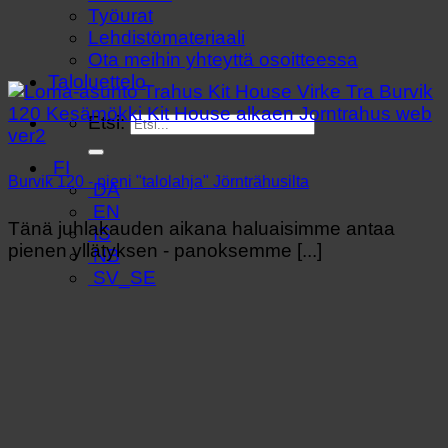
Työurat
Lehdistömateriaali
Ota meihin yhteyttä osoitteessa
Taloluettelo
Etsi:
FI
Burvik 120 - pieni "talolahja" Jörnträhusilta
DA
EN
Tänä juhlakauden aikana haluaisimme antaa
IS
pienen yllätyksen - panoksemme [...]
NB
SV_SE