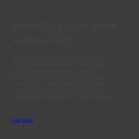
Jörnträhus pitää tauon
vuonna 2026.
Jörnträhus keskeyttää toimintansa vuonna
2026. Yhtiön käyttöaste on liian alhainen
jatkaakseen kannattavaa toimintaa.
Asuntomarkkinat ovat parantuneet hieman
vuonna 2025, mutta Jörnträhus:ltä puuttuu
yritysasiakkaiden suurempia hankkeita
pitkäaikaisen käyttöasteen saavuttamiseksi.
Lue lisää