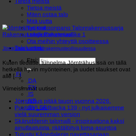
Tietoa meistä
Tietoa meistä
Miten ostaa talo
Mitä uutta
Työurat
Lehdistömateriaali
Ota meihin yhteyttä osoitteessa
Taloluettelo
Jörnträhus suosittu rakennusteollisuudessa
Etsi:
Kuten tiedätte, tunnelma Jörnträhus:ssä on tällä
hetkellä hyvin myönteinen, ja uudet tilaukset ovat
FI
alle [...].
DA
EN
Viimeisimmät uutiset
IS
NB
Jörnträhus pitää tauon vuonna 2026.
SV_SE
Puutalo Lundbacka 139 - nyt julkaisemme
vielä suuremman version
Skäruddenin talomalli - inspiraationa kaksi
ainutlaatuista, räätälöityä loma-asuntoa
Tutustu Kågedalenin navettasarjaan