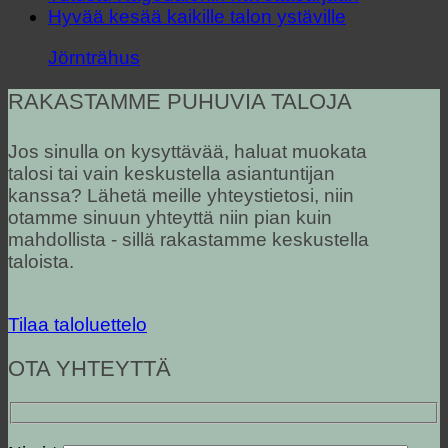
Hyvää kesää kaikille talon ystäville
Jörnträhus
RAKASTAMME PUHUVIA TALOJA
Jos sinulla on kysyttävää, haluat muokata
talosi tai vain keskustella asiantuntijan
kanssa? Lähetä meille yhteystietosi, niin
otamme sinuun yhteyttä niin pian kuin
mahdollista - sillä rakastamme keskustella
taloista.
Tilaa taloluettelo
OTA YHTEYTTÄ