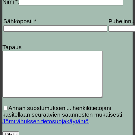
Nimi *.
Sähköposti *
Puhelinn
Tapaus
Annan suostumukseni...
henkilötietojani
käsitellään seuraavien säännösten mukaisesti
Jörnträhuksen tietosuojakäytäntö
.