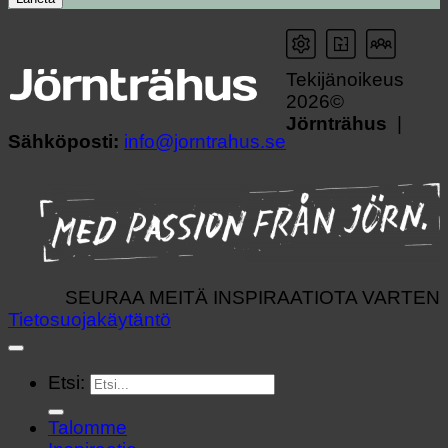
Tekijänoikeus
2026©
Jörnträhus
|
Sähköposti:
info@jorntrahus.se
SEURAA MEITÄ INSPIRAATIOTA VARTEN
Tietosuojakäytäntö
Etsi:
Talomme