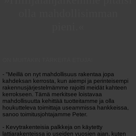
olla mahdollisimman
pieni.«
ON MUITAKIN TÄRKEITÄ ETUJA!
- "Meillä on nyt mahdollisuus rakentaa jopa
kahdeksan kerrosta, kun aiempi ja perinteisempi
rakennusjärjestelmämme rajoitti meidät kahteen
kerrokseen. Tämä merkitsee loistavaa
mahdollisuutta kehittää tuotteitamme ja olla
houkutteleva toimittaja useammissa hankkeissa,
sanoo toimitusjohtajamme Peter.
- Kevytrakenteisia palkkeja on käytetty
lattiarakenteissa jo useiden vuosien ajan, kuten