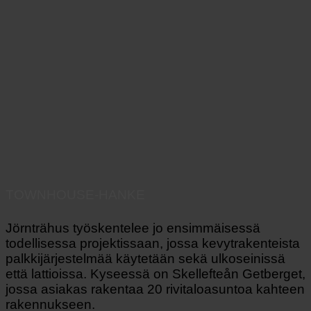
TOWNHOUSE-HANKE
Jörnträhus työskentelee jo ensimmäisessä
todellisessa projektissaan, jossa kevytrakenteista
palkkijärjestelmää käytetään sekä ulkoseinissä
että lattioissa. Kyseessä on Skellefteån Getberget,
jossa asiakas rakentaa 20 rivitaloasuntoa kahteen
rakennukseen.