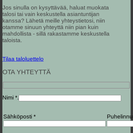
Jos sinulla on kysyttävää, haluat muokata
talosi tai vain keskustella asiantuntijan
kanssa? Lähetä meille yhteystietosi, niin
otamme sinuun yhteyttä niin pian kuin
mahdollista - sillä rakastamme keskustella
taloista.
Tilaa taloluettelo
OTA YHTEYTTÄ
Nimi *.
Sähköposti *
Puhelinn