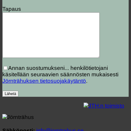
Tapaus
Annan suostumukseni...
henkilötietojani
käsitellään seuraavien säännösten mukaisesti
Jörnträhuksen tietosuojakäytäntö
.
Sähköposti:
info@jorntrahus.se