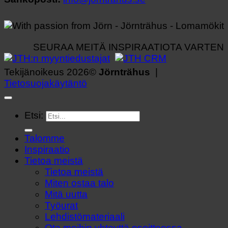
SEURAA MEITÄ INSPIRAATIOTA VARTEN
Tekijänoikeus 2026©
Jörnträhus
|
Tietosuojakäytäntö
Etsi:
Talomme
Inspiraatio
Tietoa meistä
Tietoa meistä
Miten ostaa talo
Mitä uutta
Työurat
Lehdistömateriaali
Ota meihin yhteyttä osoitteessa