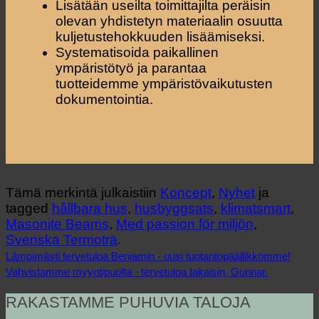
Lisätään useilta toimittajilta peräisin
olevan yhdistetyn materiaalin osuutta
kuljetustehokkuuden lisäämiseksi.
Systematisoida paikallinen
ympäristötyö ja parantaa
tuotteidemme ympäristövaikutusten
dokumentointia.
Tämä merkintä julkaistiin
Koncept
,
Nyhet
ja
tagged
hållbara hus
,
husbyggsats
,
klimatsmart
,
Masonite Beams
,
Med passion för miljön
,
Svenska Termoträ
.
Lämpimästi tervetuloa Benjamin - uusi tuotantopäällikkömme!
Vahvistamme myyntipuolta - tervetuloa takaisin, Gunnar.
RAKASTAMME PUHUVIA TALOJA