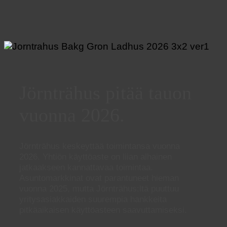
Jörnträhus pitää tauon
vuonna 2026.
Jörnträhus keskeyttää toimintansa vuonna
2026. Yhtiön käyttöaste on liian alhainen
jatkaakseen kannattavaa toimintaa.
Asuntomarkkinat ovat parantuneet hieman
vuonna 2025, mutta Jörnträhus:ltä puuttuu
yritysasiakkaiden suurempia hankkeita
pitkäaikaisen käyttöasteen saavuttamiseksi.