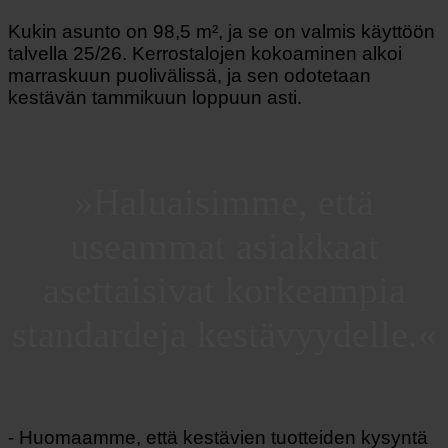
Kukin asunto on 98,5 m², ja se on valmis käyttöön
talvella 25/26. Kerrostalojen kokoaminen alkoi
marraskuun puolivälissä, ja sen odotetaan
kestävän tammikuun loppuun asti.
»Haluaisimme, että
useammat asiakkaat
asettaisivat korkeampia
standardeja kestävyydelle.«
- Huomaamme, että kestävien tuotteiden kysyntä