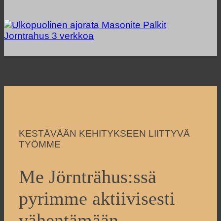
KESTÄVÄÄN KEHITYKSEEN LIITTYVÄ
TYÖMME
Me Jörnträhus:ssä
pyrimme aktiivisesti
vähentämään