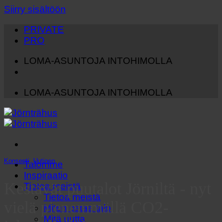
Siirry sisältöön
PRIVATE
PRO
LOMA-ASUNTOJA INTOHIMOLLA
LOMA-ASUNTOJA INTOHIMOLLA
Konsepti
,
Uutinen
Talomme
Inspiraatio
Kestävät puutalot Jörniltä - nyt
Tietoa meistä
Tietoa meistä
vielä pienemmällä CO2-
Miten ostaa talo
Mitä uutta