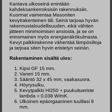
Kantava ulkoseinä enintään
kahdeksankerroksisiin rakennuksiin.
Kuormat vaimentaa Masoniten
kevytrakenteinen tiili. Seinä tarjoaa hyvän
rakennustaloudellisuuden, eikä vähiten
jätteen minimoimisen ansiosta, ja se on
erinomainen myös energianäkökulmasta.
Kevyt palkkirakenne vähentää lämpösiltoja
ja tarjoaa siten hyvin eristetyn seinän.
Rakentaminen sisältä ulos:
Kipsi GF 15 mm.
Vaneri 15 mm.
Sääntö 32 x 45 mm, vaakasuora.
Höyrysulku.
Kevytpalkki HI250 + puukuitueriste
lambda = 0,038 W/mK.
Ulkoinen epäorgaaninen tuulilasi 9
mm.