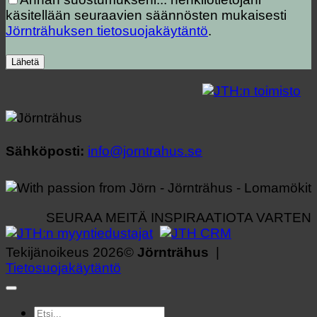
käsitellään seuraavien säännösten mukaisesti
Jörnträhuksen tietosuojakäytäntö
.
Sähköposti:
info@jorntrahus.se
SEURAA MEITÄ INSPIRAATIOTA VARTEN
Tekijänoikeus 2026©
Jörnträhus
|
Tietosuojakäytäntö
Etsi: