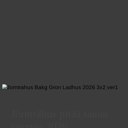
Jörnträhus pitää tauon
vuonna 2026.