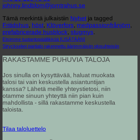
johnny.lindblom@jorntrahus.se
Tämä merkintä julkaistiin
Nyhet
ja tagged
Fritidshus
,
höst
,
Klöverfors
,
medpassionfrånjörn
,
prefabricerade husblock
,
stugmys
.
Etsimme tuotantopäällikköä [LISÄTÄÄN]
Stryckselen paritalo rakennettu äärimmäisiin olosuhteisiin
RAKASTAMME PUHUVIA TALOJA
Jos sinulla on kysyttävää, haluat muokata
talosi tai vain keskustella asiantuntijan
kanssa? Lähetä meille yhteystietosi, niin
otamme sinuun yhteyttä niin pian kuin
mahdollista - sillä rakastamme keskustella
taloista.
Tilaa taloluettelo