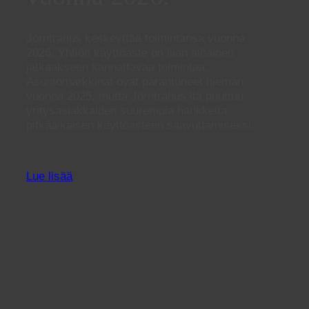
Jörnträhus keskeyttää toimintansa vuonna
2026. Yhtiön käyttöaste on liian alhainen
jatkaakseen kannattavaa toimintaa.
Asuntomarkkinat ovat parantuneet hieman
vuonna 2025, mutta Jörnträhus:ltä puuttuu
yritysasiakkaiden suurempia hankkeita
pitkäaikaisen käyttöasteen saavuttamiseksi.
Lue lisää