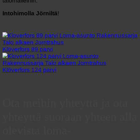
talomalleihin.
Intohimolla Jörniltä
!
Klöverfors 89 parvi
Klöverfors 124 parvi
Ota meihin yhteyttä ja ota
yhteyttä suoraan yhteen alla
olevista loma-