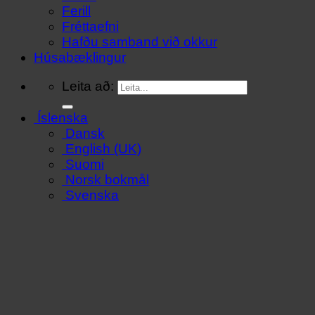
Ferill
Fréttaefni
Hafðu samband við okkur
Húsabæklingur
Leita að:
Íslenska
Dansk
English (UK)
Suomi
Norsk bokmål
Svenska