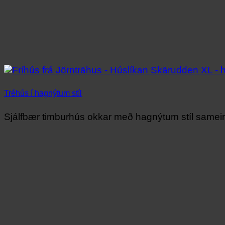
Tréhús í hagnýtum stíl
Sjálfbær timburhús okkar með hagnýtum stíl sameina