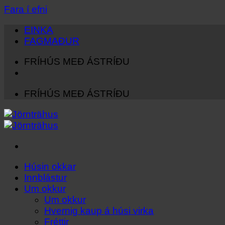
Fara í efni
EINKA
FAGMAÐUR
FRÍHÚS MEÐ ÁSTRÍÐU
FRÍHÚS MEÐ ÁSTRÍÐU
Húsin okkar
Innblástur
Um okkur
Um okkur
Hvernig kaup á húsi virka
Fréttir