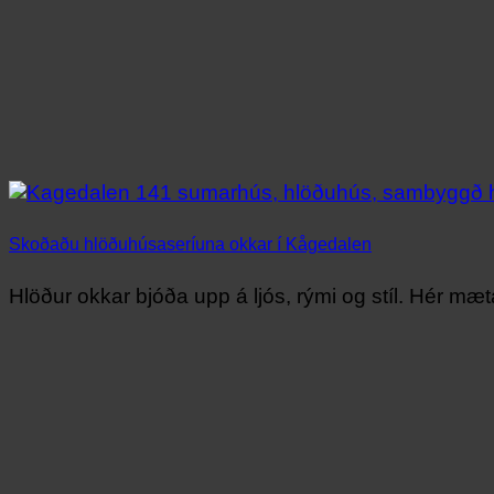
Skoðaðu hlöðuhúsaseríuna okkar í Kågedalen
Hlöður okkar bjóða upp á ljós, rými og stíl. Hér mæta