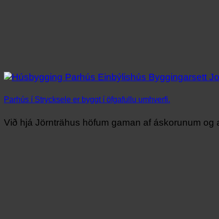
Parhús í Strycksele er byggt í öfgafullu umhverfi.
Við hjá Jörnträhus höfum gaman af áskorunum og a