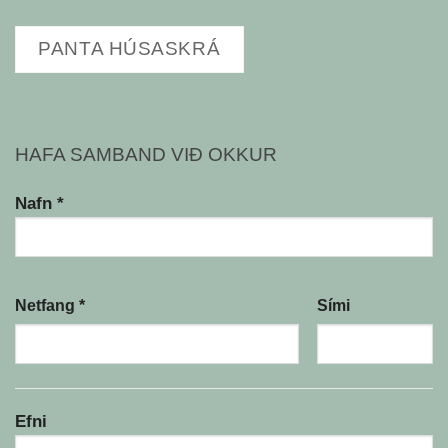
PANTA HÚSASKRÁ
HAFA SAMBAND VIÐ OKKUR
Nafn *
Netfang *
Sími
Efni