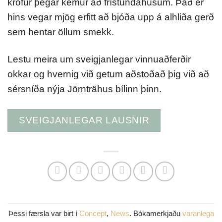
kröfur þegar kemur að frístundahúsum. Það er
hins vegar mjög erfitt að bjóða upp á alhliða gerð
sem hentar öllum smekk.
Lestu meira um sveigjanlegar vinnuaðferðir
okkar og hvernig við getum aðstoðað þig við að
sérsníða nýja Jörnträhus bílinn þinn.
SVEIGJANLEGAR LAUSNIR
Þessi færsla var birt í
Concept
,
News
. Bókamerkjaðu
varanlega