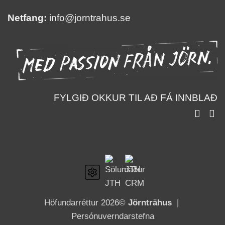
Netfang:
info@jorntrahus.se
FYLGIÐ OKKUR TIL AÐ FÁ INNBLAÐ
Höfundarréttur 2026©
Jörnträhus
|
Persónuverndarstefna