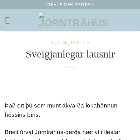
Fara
FRÍHÚS MEÐ ÁSTRÍÐU
í
efni
HUGTAK
,
FRÉTTIR
Sveigjanlegar lausnir
Það ert þú sem munt ákvarða lokahönnun
hússins þíns.
Breitt úrval Jörnträhus-gerða nær yfir flestar