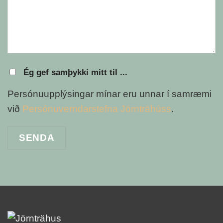
Ég gef samþykki mitt til ...
Persónuupplýsingar mínar eru unnar í samræmi
við
Persónuverndarstefna Jörnträhúss
.