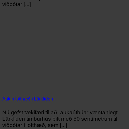
viðbótar [...]
Aukin lofthæð í Lärkliden
Nú gefst tækifæri til að „aukaútbúa“ væntanlegt
Lärkliden timburhús þitt með 50 sentímetrum til
viðbótar í lofthæð, sem [...]