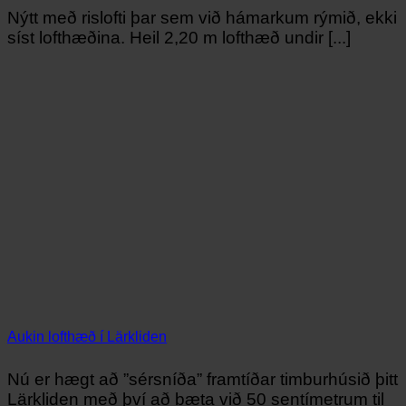
Nýtt með rislofti þar sem við hámarkum rýmið, ekki
síst lofthæðina. Heil 2,20 m lofthæð undir [...]
Aukin lofthæð í Lärkliden
Nú er hægt að ”sérsníða” framtíðar timburhúsið þitt
Lärkliden með því að bæta við 50 sentímetrum til