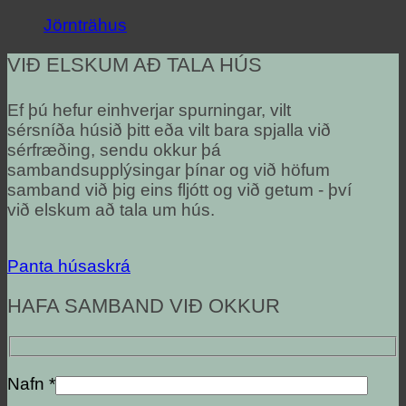
Jörnträhus
VIÐ ELSKUM AÐ TALA HÚS
Ef þú hefur einhverjar spurningar, vilt
sérsníða húsið þitt eða vilt bara spjalla við
sérfræðing, sendu okkur þá
sambandsupplýsingar þínar og við höfum
samband við þig eins fljótt og við getum - því
við elskum að tala um hús.
Panta húsaskrá
HAFA SAMBAND VIÐ OKKUR
Nafn *