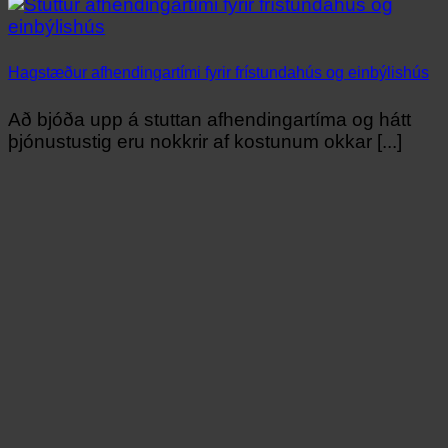
Hagstæður afhendingartími fyrir frístundahús og einbýlishús
Að bjóða upp á stuttan afhendingartíma og hátt
þjónustustig eru nokkrir af kostunum okkar [...]