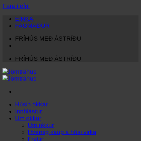
Fara í efni
EINKA
FAGMAÐUR
FRÍHÚS MEÐ ÁSTRÍÐU
FRÍHÚS MEÐ ÁSTRÍÐU
Húsin okkar
Innblástur
Um okkur
Um okkur
Hvernig kaup á húsi virka
Fréttir