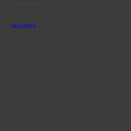
langtímanýtingu.
Lesa meira