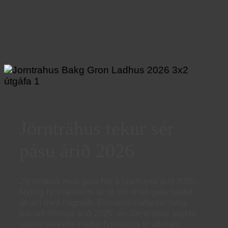
Jörnträhus tekur sér
pásu árið 2026
Jörnträhus mun gera hlé á starfsemi árið 2026.
Nýting fyrirtækisins er of lítil til að geta haldið
áfram með hagnaði. Einkamarkaðurinn hefur
batnað lítillega árið 2025, en Jörnträhus skortir
stærri verkefni meðal fyrirtækja til að hafa