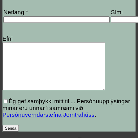
Netfang *
Sími
Efni
Ég gef samþykki mitt til ...
Persónuupplýsingar
mínar eru unnar í samræmi við
Persónuverndarstefna Jörnträhúss
.