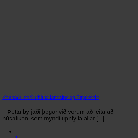
Kannaðu norðurhluta landsins og Strycksele
– Þetta byrjaði þegar við vorum að leita að
húsalíkani sem myndi uppfylla allar [...]