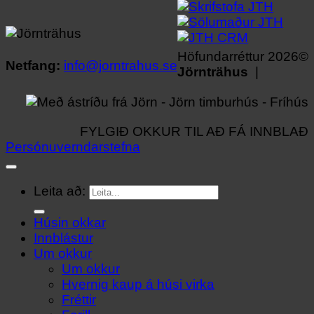
Höfundarréttur 2026©
Netfang:
info@jorntrahus.se
Jörnträhus
|
FYLGIÐ OKKUR TIL AÐ FÁ INNBLAÐ
Persónuverndarstefna
Leita að:
Húsin okkar
Innblástur
Um okkur
Um okkur
Hvernig kaup á húsi virka
Fréttir