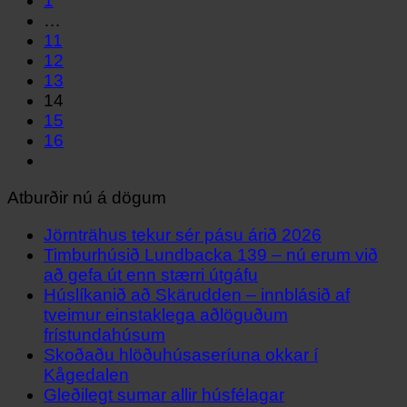
1
…
11
12
13
14
15
16
Atburðir nú á dögum
Jörnträhus tekur sér pásu árið 2026
Timburhúsið Lundbacka 139 – nú erum við
að gefa út enn stærri útgáfu
Húslíkanið að Skärudden – innblásið af
tveimur einstaklega aðlöguðum
frístundahúsum
Skoðaðu hlöðuhúsaseríuna okkar í
Kågedalen
Gleðilegt sumar allir húsfélagar