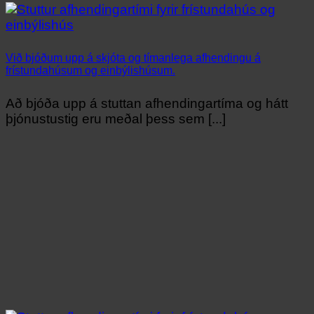
Við bjóðum upp á skjóta og tímanlega afhendingu á
frístundahúsum og einbýlishúsum.
Að bjóða upp á stuttan afhendingartíma og hátt
þjónustustig eru meðal þess sem [...]