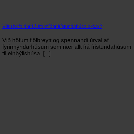
Viltu hafa áhrif á framtíðar frístundahúsa okkar?
Við höfum fjölbreytt og spennandi úrval af
fyrirmyndarhúsum sem nær allt frá frístundahúsum
til einbýlishúsa. [...]