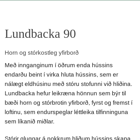
Lundbacka 90
Horn og stórkostleg yfirborð
Með innganginum í öðrum enda hússins
endarðu beint í virka hluta hússins, sem er
nálægt eldhúsinu með stóru stofunni við hliðina.
Lundbacka hefur leikræna hönnun sem býr til
bæði horn og stórbrotin yfirborð, fyrst og fremst í
loftinu, sem endurspeglar léttleika tilfinninguna
sem líkanið miðlar.
Stórir gluggar á nokkrum hliðum hússins skapa