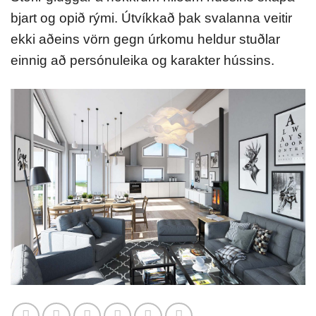
bjart og opið rými. Útvíkkað þak svalanna veitir
ekki aðeins vörn gegn úrkomu heldur stuðlar
einnig að persónuleika og karakter hússins.