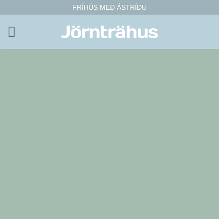
Fara
FRÍHÚS MEÐ ÁSTRÍÐU
í
efni