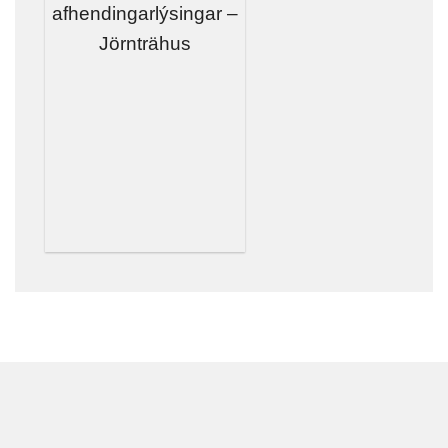
afhendingarlýsingar –
Jörnträhus