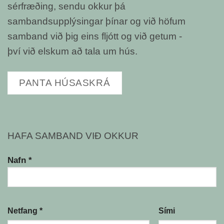
sérfræðing, sendu okkur þá
sambandsupplýsingar þínar og við höfum
samband við þig eins fljótt og við getum -
því við elskum að tala um hús.
PANTA HÚSASKRÁ
HAFA SAMBAND VIÐ OKKUR
Nafn *
Netfang *
Sími