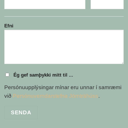
Efni
Ég gef samþykki mitt til ...
Persónuupplýsingar mínar eru unnar í samræmi
við
Persónuverndarstefna Jörnträhúss
.