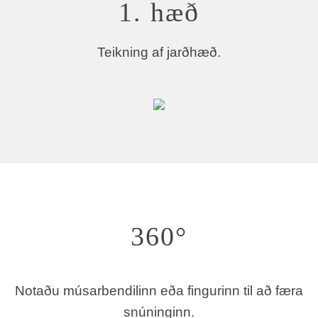
1. hæð
Teikning af jarðhæð.
360°
Notaðu músarbendilinn eða fingurinn til að færa
snúninginn.