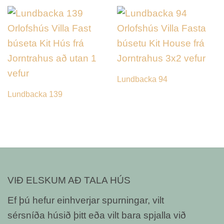
Lundbacka 94
Lundbacka 139
VIÐ ELSKUM AÐ TALA HÚS
Ef þú hefur einhverjar spurningar, vilt
sérsníða húsið þitt eða vilt bara spjalla við