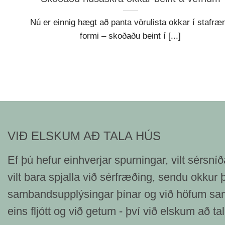
Nú er einnig hægt að panta vörulista okkar í stafræ
formi – skoðaðu beint í [...]
VIÐ ELSKUM AÐ TALA HÚS
Ef þú hefur einhverjar spurningar, vilt sérsníð
vilt bara spjalla við sérfræðing, sendu okkur 
sambandsupplýsingar þínar og við höfum sa
eins fljótt og við getum - því við elskum að t