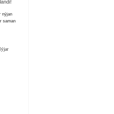
landi!
r nýjan
ær saman