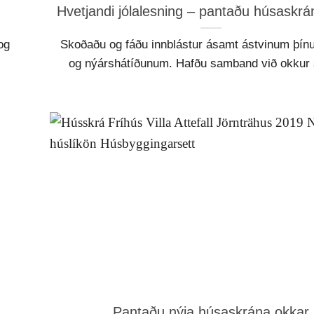
Hvetjandi jólalesning – pantaðu húsaskrá
og
Skoðaðu og fáðu innblástur ásamt ástvinum þínu
og nýárshátíðunum. Hafðu samband við okkur s
Pantaðu nýja húsaskrána okkar