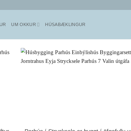
TUR
UM OKKUR
HÚSABÆKLINGUR