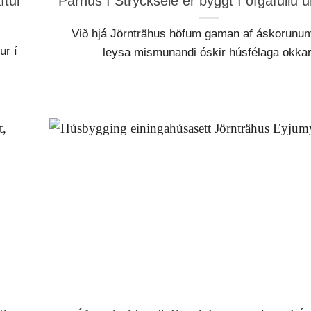
ftur
Parhús í Strycksele er byggt í öfgafullu 
Við hjá Jörnträhus höfum gaman af áskorunu
ur í
leysa mismunandi óskir húsfélaga okkar