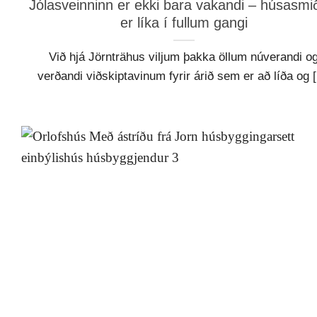
Jólasveinninn er ekki bara vakandi – húsasmi
er líka í fullum gangi
Við hjá Jörnträhus viljum þakka öllum núverandi o
verðandi viðskiptavinum fyrir árið sem er að líða og [.