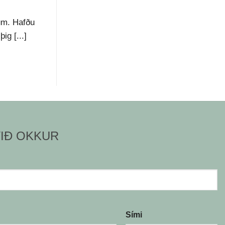
um. Hafðu
g [...]
IÐ OKKUR
Sími