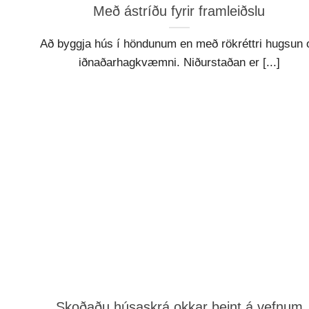
Með ástríðu fyrir framleiðslu
Að byggja hús í höndunum en með rökréttri hugsun 
iðnaðarhagkvæmni. Niðurstaðan er [...]
Skoðaðu húsaskrá okkar beint á vefnum