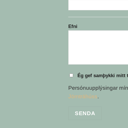
Efni
Ég gef samþykki mitt ti
Persónuupplýsingar mín
Jörnträhúss
.