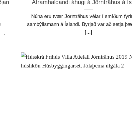
ðjan
Áframhaldandi áhugi á Jörnträhus á Ís
Núna eru tvær Jörnträhus vélar í smíðum fyri
g
sambýlismann á Íslandi. Byrjað var að setja þ
..]
[...]