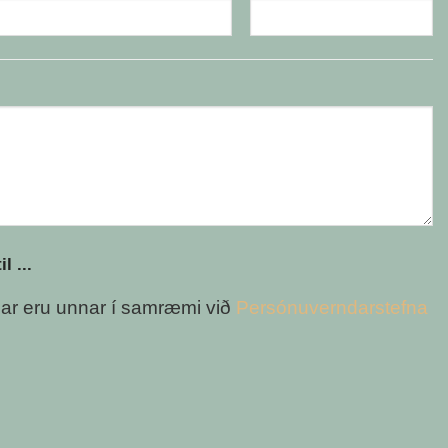
l ...
ar eru unnar í samræmi við
Persónuverndarstefna