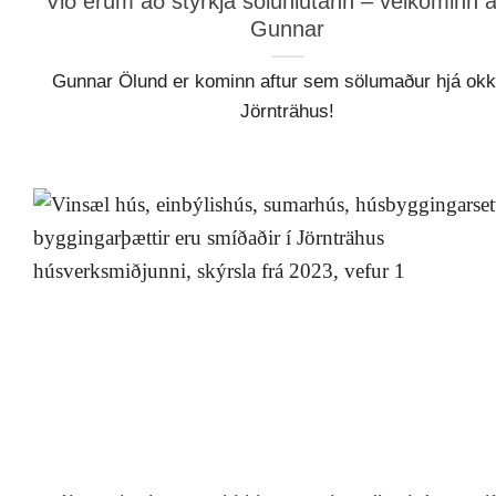
Við erum að styrkja söluhlutann – velkominn a
Gunnar
Gunnar Ölund er kominn aftur sem sölumaður hjá okk
Jörnträhus!