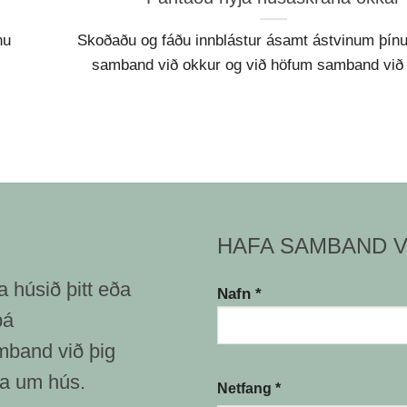
nu
Skoðaðu og fáðu innblástur ásamt ástvinum þín
samband við okkur og við höfum samband við þi
HAFA SAMBAND V
a húsið þitt eða
Nafn *
þá
mband við þig
ala um hús.
Netfang *