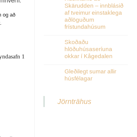
umhverfi.
Skärudden – innblásið
af tveimur einstaklega
m og að
aðlöguðum
.
frístundahúsum
Skoðaðu
hlöðuhúsaseríuna
okkar í Kågedalen
Gleðilegt sumar allir
húsfélagar
Jörnträhus