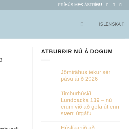
FRÍHÚS MEÐ ÁSTRÍÐU
ÍSLENSKA
ATBURÐIR NÚ Á DÖGUM
Jörnträhus tekur sér
pásu árið 2026
Timburhúsið
Lundbacka 139 – nú
erum við að gefa út enn
stærri útgáfu
Húslíkanið að