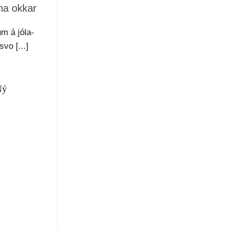
na okkar
m á jóla-
vo [...]