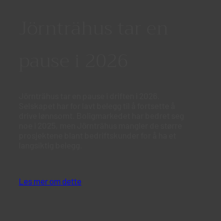
Jörnträhus tar en
pause i 2026
Jörnträhus tar en pause i driften i 2026.
Selskapet har for lavt belegg til å fortsette å
drive lønnsomt. Boligmarkedet har bedret seg
noe i 2025, men Jörnträhus mangler de større
prosjektene blant bedriftskunder for å ha et
langsiktig belegg.
Les mer om dette