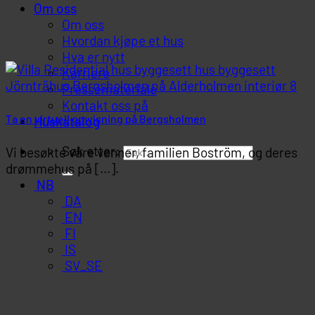
Om oss
Om oss
Hvordan kjøpe et hus
Hva er nytt
Karriere
Pressemateriale
Kontakt oss på
Ta en virtuell omvisning på Bergsholmen
Huskatalog
Søk etter:
Vi besøkte våre venner, familien Boström, og deres
drømmehus på [...].
NB
DA
EN
FI
IS
SV_SE