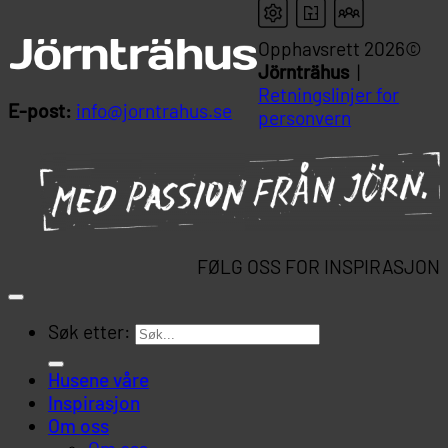
Opphavsrett 2026©
Jörnträhus
|
Retningslinjer for
E-post:
info@jorntrahus.se
personvern
FØLG OSS FOR INSPIRASJON
Søk etter:
Husene våre
Inspirasjon
Om oss