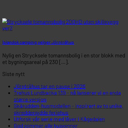
Islandsk camping velger Jörnträhus
Nylig en Strycksele tomannsbolig i en stor blokk med
et bygningsareal på 230 [...].
Siste nytt
Jörnträhus tar en pause i 2026
Trehus Lundbacka 139 - nå lanserer vi en enda
større versjon
Skärudden-husmodellen - inspirert av to unike,
skreddersydde feriehus
Utforsk vår serie med låver i Kågedalen
God sommer alle husvenner