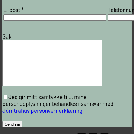
E-post *
Telefonn
Sak
Jeg gir mitt samtykke til...
mine
personopplysninger behandles i samsvar med
Jörnträhus personvernerklæring
.