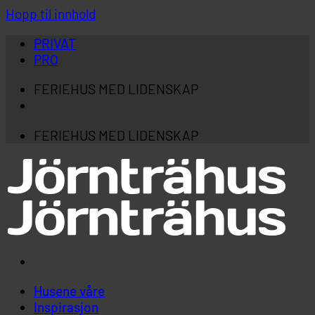
Hopp til innhold
PRIVAT
PRO
FERIEHUS MED LIDENSKAP
FERIEHUS MED LIDENSKAP
Husene våre
Inspirasjon