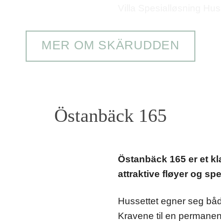
MER OM SKÄRUDDEN
Östanbäck 165
Östanbäck 165 er et kl
attraktive fløyer og sp
Hussettet egner seg både 
Kravene til en permanent