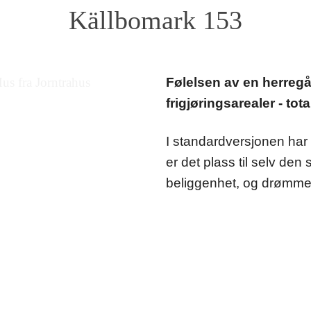
Källbomark 153
Følelsen av en herregår
frigjøringsarealer - tot
I standardversjonen har 
er det plass til selv den 
beliggenhet, og drømmeb