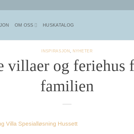
SJON
OM OSS
HUSKATALOG
INSPIRASJON
,
NYHETER
 villaer og feriehus 
familien