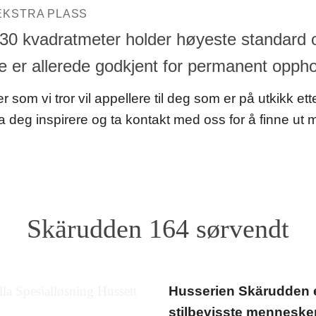
EKSTRA PLASS
30 kvadratmeter holder høyeste standard og
te er allerede godkjent for permanent oppho
 som vi tror vil appellere til deg som er på utkikk etter
La deg inspirere og ta kontakt med oss for å finne ut
Skärudden 164 sørvendt
Husserien Skärudden er 
stilbevisste mennesker