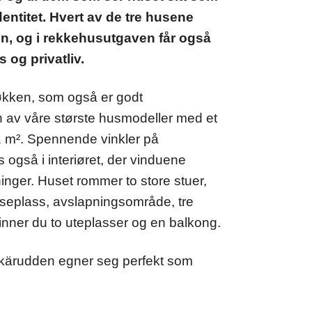
dentitet. Hvert av de tre husene
on, og i rekkehusutgaven får også
 og privatliv.
økken, som også er godt
n av våre største husmodeller med et
1 m². Spennende vinkler på
 også i interiøret, der vinduene
tninger. Huset rommer to store stuer,
seplass, avslapningsområde, tre
inner du to uteplasser og en balkong.
 Skärudden egner seg perfekt som