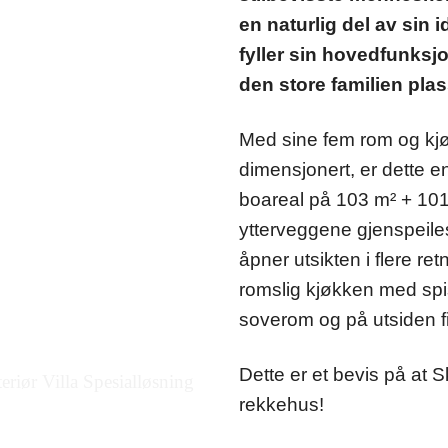
en naturlig del av sin i
fyller sin hovedfunksj
den store familien plass
Med sine fem rom og kj
dimensjonert, er dette e
boareal på 103 m² + 10
ytterveggene gjenspeiles
åpner utsikten i flere re
romslig kjøkken med spi
soverom og på utsiden f
Dette er et bevis på at
rekkehus!