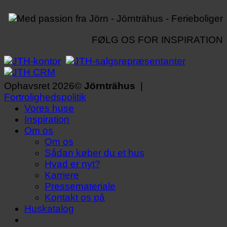
FØLG OS FOR INSPIRATION
Ophavsret 2026©
Jörnträhus
|
Fortrolighedspolitik
Vores huse
Inspiration
Om os
Om os
Sådan køber du et hus
Hvad er nyt?
Karriere
Pressemateriale
Kontakt os på
Huskatalog