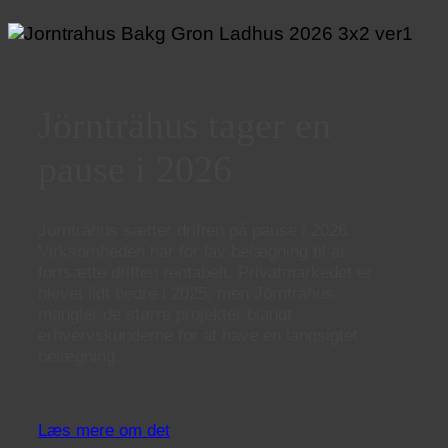
Jörnträhus tager en
pause i 2026
Jörnträhus sætter driften på pause i 2026.
Virksomheden har for lav belægning til at
fortsætte driften rentabelt. Privatmarkedet er
blevet lidt bedre i 2025, men Jörnträhus
mangler de større projekter blandt
erhvervskunderne for at have en langsigtet
belægning.
Læs mere om det