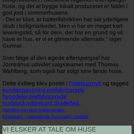
huse, og det at bygge lokalt produceret er faldet i
god jord i sommerhusene.
- Det er klart, at batterifabrikken har sat yderligere
skub i boligmarkedet. Men vi har en meget kort
leveringstid, så for dem, der har en grund og vil
have et hus, er vi et glimrende alternativ," siger
Gunnar.
Som følge af den øgede efterspørgsel har
Jörnträhus udvidet salgsteamet med Thomas
Wahlberg, som også har solgt sine første huse.
Dette indlæg blev postet i
Företagsnytt
og tagged
kundanpassning
,
prefabricerade
byggdelar
,
prefabricerade
husblock
,
säljrekord
,
Skellefteå
.
Handling kan løse boligmanglen
Kågedalen - spændende husmodel i staldstil
VI ELSKER AT TALE OM HUSE