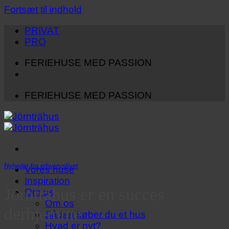
Fortsæt til indhold
PRIVAT
PRO
FERIEHUSE MED PASSION
FERIEHUSE MED PASSION
Nyheder fra erhvervslivet
Vores huse
Inspiration
Jörnträhus er en succes
Om os
Om os
derhjemme
Sådan køber du et hus
Hvad er nyt?