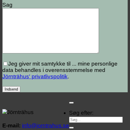
Sag
Jeg giver mit samtykke til ...
mine personlige
data behandles i overensstemmelse med
Jörnträhus' privatlivspolitik
.
Søg efter:
E-mail:
info@jorntrahus.se