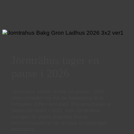
Jörnträhus tager en
pause i 2026
Jörnträhus sætter driften på pause i 2026.
Virksomheden har for lav belægning til at
fortsætte driften rentabelt. Privatmarkedet er
blevet lidt bedre i 2025, men Jörnträhus
mangler de større projekter blandt
erhvervskunderne for at have en langsigtet
belægning.