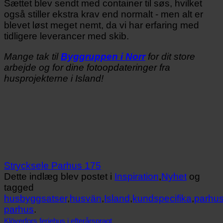
Sættet blev sendt med container til søs, hvilket
også stiller ekstra krav end normalt - men alt er
blevet løst meget nemt, da vi har erfaring med
tidligere leverancer med skib.
Mange tak til
Byggruppen i Norr
for dit store
arbejde og for dine fotoopdateringer fra
husprojekterne i Island!
Strycksele Parhus 175
Dette indlæg blev postet i
Inspiration
,
Nyhet
og
tagged
husbyggsatser
,
husvän
,
Island
,
kundspecifika
,
parhu
parhus
.
Klöverfors feriehus i efterårspragt