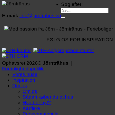
Søg efter:
E-mail:
info@jorntrahus.se
FØLG OS FOR INSPIRATION
Ophavsret 2026©
Jörnträhus
|
Fortrolighedspolitik
Vores huse
Inspiration
Om os
Om os
Sådan køber du et hus
Hvad er nyt?
Karriere
Pressemateriale