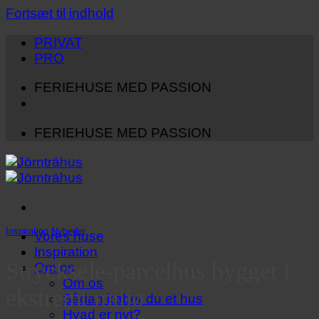
Fortsæt til indhold
PRIVAT
PRO
FERIEHUSE MED PASSION
FERIEHUSE MED PASSION
Inspiration
,
Nyheder
Vores huse
Inspiration
Strycksele-parcelhus bygget i
Om os
Om os
ekstremt miljø
Sådan køber du et hus
Hvad er nyt?