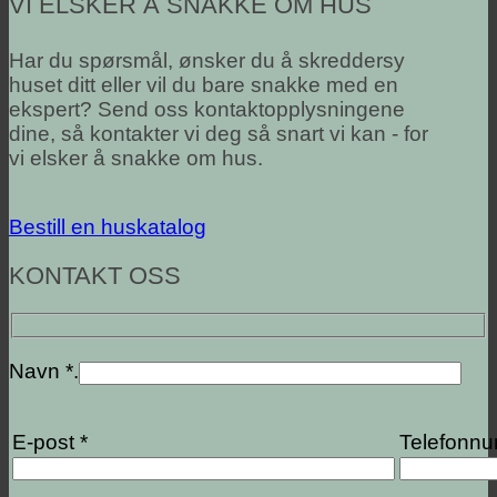
VI ELSKER Å SNAKKE OM HUS
Har du spørsmål, ønsker du å skreddersy
huset ditt eller vil du bare snakke med en
ekspert? Send oss kontaktopplysningene
dine, så kontakter vi deg så snart vi kan - for
vi elsker å snakke om hus.
Bestill en huskatalog
KONTAKT OSS
Navn *.
E-post *
Telefonn