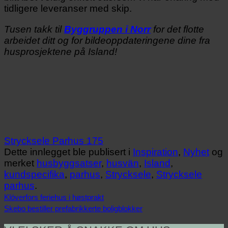
tidligere leveranser med skip.
Tusen takk til
Byggruppen i Norr
for det flotte
arbeidet ditt og for bildeoppdateringene dine fra
husprosjektene på Island!
Strycksele Parhus 175
Dette innlegget ble publisert i
Inspiration
,
Nyhet
og
merket
husbyggsatser
,
husvän
,
Island
,
kundspecifika
,
parhus
,
Strycksele
,
Strycksele
parhus
.
Klöverfors feriehus i høstprakt
Skebo bestiller prefabrikkerte boligblokker