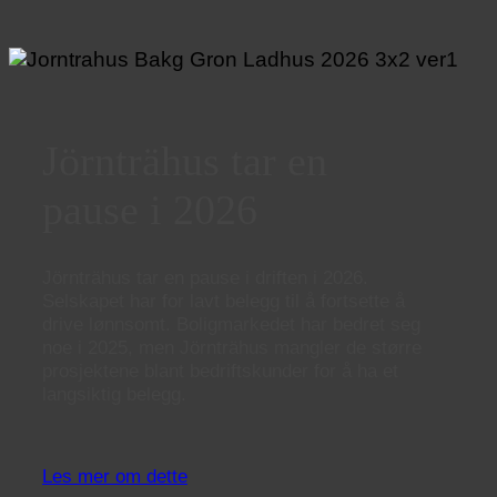
Jörnträhus tar en
pause i 2026
Jörnträhus tar en pause i driften i 2026.
Selskapet har for lavt belegg til å fortsette å
drive lønnsomt. Boligmarkedet har bedret seg
noe i 2025, men Jörnträhus mangler de større
prosjektene blant bedriftskunder for å ha et
langsiktig belegg.
Les mer om dette