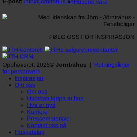
E-post:
info@jorntrahus.se
Husene våre
FØLG OSS FOR INSPIRASJON
Opphavsrett 2026©
Jörnträhus
|
Retningslinjer
for personvern
Inspirasjon
Om oss
Om oss
Hvordan kjøpe et hus
Hva er nytt
Karriere
Pressemateriale
Kontakt oss på
Huskatalog