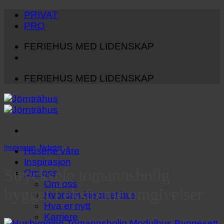
Hopp
PRIVAT
til
PRO
innhold
FERIEHUS MED LIDENSKAP
FERIEHUS MED LIDENSKAP
Inspirasjon
,
Nyheter
Husene våre
Inspirasjon
Strycksele tomannsbolig
Om oss
Om oss
bygget i ekstreme omgivelser
Hvordan kjøpe et hus
Hva er nytt
Karriere