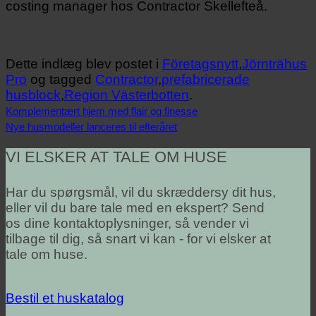
costing manager hos Contractor Skellefteå.
Dette indlæg blev postet i
Företagsnytt
,
Jörnträhus
Pro
og tagged
Contractor
,
prefabricerade
husblock
,
Region Västerbotten
.
Komplementært hjem med flair og finesse
Nye husmodeller lanceres til efteråret
VI ELSKER AT TALE OM HUSE
Har du spørgsmål, vil du skræddersy dit hus,
eller vil du bare tale med en ekspert? Send
os dine kontaktoplysninger, så vender vi
tilbage til dig, så snart vi kan - for vi elsker at
tale om huse.
Bestil et huskatalog