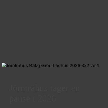
Jörnträhus tager en
pause i 2026