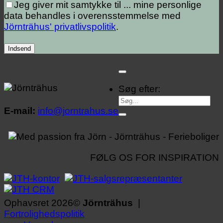
Jeg giver mit samtykke til ...
mine personlige
data behandles i overensstemmelse med
Jörnträhus' privatlivspolitik
.
Søg efter:
E-mail:
info@jorntrahus.se
FØLG OS FOR INSPIRATION
Ophavsret 2026©
Jörnträhus
|
Fortrolighedspolitik