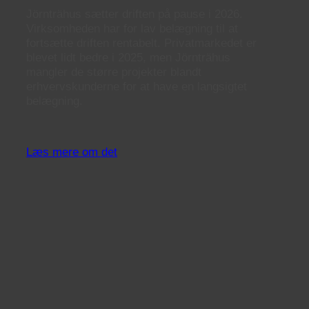
Jörnträhus sætter driften på pause i 2026.
Virksomheden har for lav belægning til at
fortsætte driften rentabelt. Privatmarkedet er
blevet lidt bedre i 2025, men Jörnträhus
mangler de større projekter blandt
erhvervskunderne for at have en langsigtet
belægning.
Læs mere om det