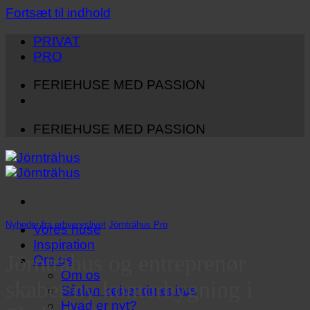
Fortsæt til indhold
PRIVAT
PRO
FERIEHUSE MED PASSION
FERIEHUSE MED PASSION
Nyheder fra erhvervslivet
,
Jörnträhus Pro
Vores huse
Inspiration
Jörnträhus og entreprenør
Om os
Om os
skaber ny kontorbygning i
Sådan køber du et hus
Hvad er nyt?