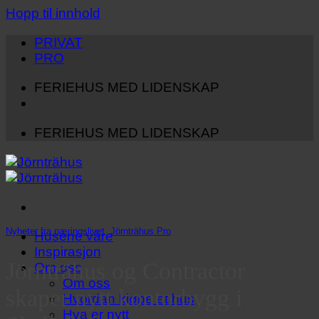
Hopp til innhold
PRIVAT
PRO
FERIEHUS MED LIDENSKAP
FERIEHUS MED LIDENSKAP
Nyheter fra næringslivet
,
Jörnträhus Pro
Husene våre
Inspirasjon
Jörnträhus og Contractor
Om oss
Om oss
skaper nytt kontorbygg i
Hvordan kjøpe et hus
Hva er nytt