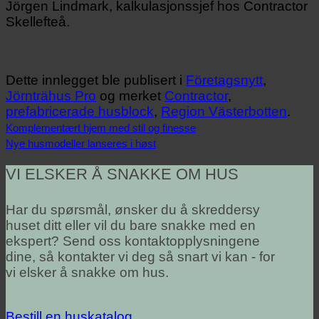
Jörgen Lindmark, kalkulasjonssjef hos Contractor
Skellefteå.
Dette innlegget ble publisert i
Företagsnytt
,
Jörnträhus Pro
og merket
Contractor
,
prefabricerade husblock
,
Region Västerbotten
.
Komplementært hjem med stil og finesse
Nye husmodeller lanseres i høst
VI ELSKER Å SNAKKE OM HUS
Har du spørsmål, ønsker du å skreddersy
huset ditt eller vil du bare snakke med en
ekspert? Send oss kontaktopplysningene
dine, så kontakter vi deg så snart vi kan - for
vi elsker å snakke om hus.
Bestill en huskatalog