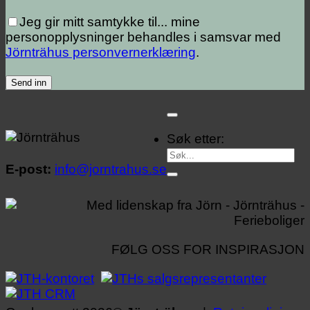
Jeg gir mitt samtykke til...
mine
personopplysninger behandles i samsvar med
Jörnträhus personvernerklæring
.
Søk etter:
E-post:
info@jorntrahus.se
FØLG OSS FOR INSPIRASJON