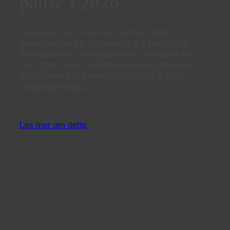
pause i 2026
Jörnträhus tar en pause i driften i 2026.
Selskapet har for lavt belegg til å fortsette å
drive lønnsomt. Boligmarkedet har bedret seg
noe i 2025, men Jörnträhus mangler de større
prosjektene blant bedriftskunder for å ha et
langsiktig belegg.
Les mer om dette