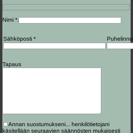
Nimi *.
Sähköposti *
Puhelinn
Tapaus
Annan suostumukseni...
henkilötietojani
käsitellään seuraavien säännösten mukaisesti