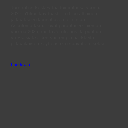
Jörnträhus keskeyttää toimintansa vuonna
2026. Yhtiön käyttöaste on liian alhainen
jatkaakseen kannattavaa toimintaa.
Asuntomarkkinat ovat parantuneet hieman
vuonna 2025, mutta Jörnträhus:ltä puuttuu
yritysasiakkaiden suurempia hankkeita
pitkäaikaisen käyttöasteen saavuttamiseksi.
Lue lisää