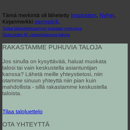
Tämä merkintä oli lähetetty
Inspiration
,
Nyhet
.
Kirjanmerkki
permalink
.
Selaa taloluetteloamme suoraan verkossa
Skärudden M vinopohjaisena talona
RAKASTAMME PUHUVIA TALOJA
Jos sinulla on kysyttävää, haluat muokata
talosi tai vain keskustella asiantuntijan
kanssa? Lähetä meille yhteystietosi, niin
otamme sinuun yhteyttä niin pian kuin
mahdollista - sillä rakastamme keskustella
taloista.
Tilaa taloluettelo
OTA YHTEYTTÄ