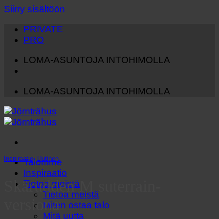
Siirry sisältöön
PRIVATE
PRO
LOMA-ASUNTOJA INTOHIMOLLA
LOMA-ASUNTOJA INTOHIMOLLA
Inspiraatio
,
Uutinen
Talomme
Inspiraatio
Skärudden M suterrain-
Tietoa meistä
Tietoa meistä
versiona
Miten ostaa talo
Mitä uutta