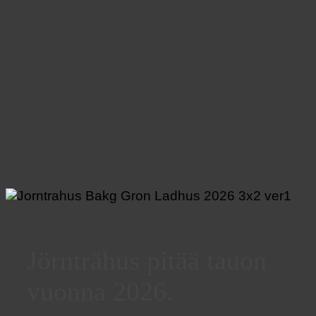
Jörnträhus pitää tauon
vuonna 2026.