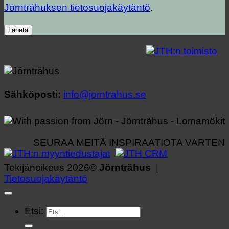
Jörnträhuksen tietosuojakäytäntö
.
Sähköposti:
info@jorntrahus.se
SEURAA MEITÄ INSPIRAATIOTA VARTEN
Tekijänoikeus 2026©
Jörnträhus
|
Tietosuojakäytäntö
Etsi: