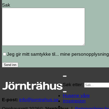
Sak
Jeg gir mitt samtykke til...
mine personopplysning
Søk etter:
Husene våre
E-post:
info@jorntrahus.se
Inspirasjon
Opphavsrett 2026©
Jörnträhus
|
Retningslinjer f