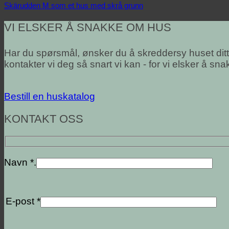
Skärudden M som et hus med skrå grunn
VI ELSKER Å SNAKKE OM HUS
Har du spørsmål, ønsker du å skreddersy huset dit
kontakter vi deg så snart vi kan - for vi elsker å sn
Bestill en huskatalog
KONTAKT OSS
Navn *.
E-post *