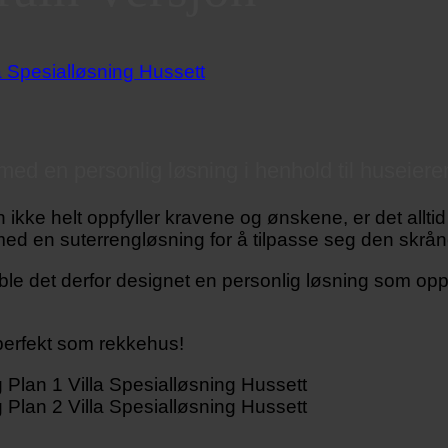
ed en personlig løsning i henhold til huseiere
ke helt oppfyller kravene og ønskene, er det alltid
ig med en suterrengløsning for å tilpasse seg den skr
le det derfor designet en personlig løsning som opp
perfekt som rekkehus!