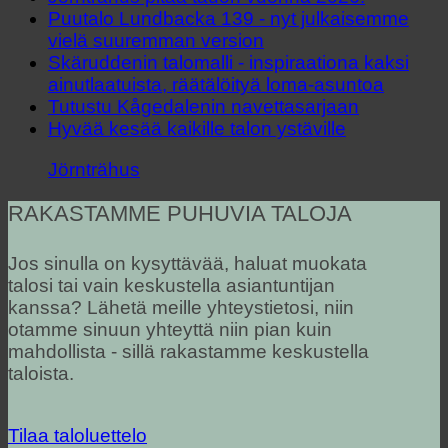
Puutalo Lundbacka 139 - nyt julkaisemme
vielä suuremman version
Skäruddenin talomalli - inspiraationa kaksi
ainutlaatuista, räätälöityä loma-asuntoa
Tutustu Kågedalenin navettasarjaan
Hyvää kesää kaikille talon ystäville
Jörnträhus
RAKASTAMME PUHUVIA TALOJA
Jos sinulla on kysyttävää, haluat muokata
talosi tai vain keskustella asiantuntijan
kanssa? Lähetä meille yhteystietosi, niin
otamme sinuun yhteyttä niin pian kuin
mahdollista - sillä rakastamme keskustella
taloista.
Tilaa taloluettelo