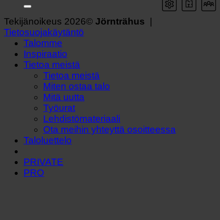
Tekijänoikeus 2026©
Jörnträhus
|
Tietosuojakäytäntö
Talomme
Inspiraatio
Tietoa meistä
Tietoa meistä
Miten ostaa talo
Mitä uutta
Työurat
Lehdistömateriaali
Ota meihin yhteyttä osoitteessa
Taloluettelo
PRIVATE
PRO