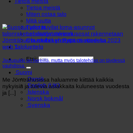
Tietoa meistä
Tietoa meistä
Miten ostaa talo
Mitä uutta
Työurat
Lehdistömateriaali
Ota meihin yhteyttä osoitteessa
Taloluettelo
Etsi:
Joulupukki on hereillä, mutta myös talotehdas on täydessä
vauhdissa.
Suomi
Dansk
Me Jörnträhusissa haluamme kiittää kaikkia
English (UK)
nykyisiä ja tulevia asiakkaita kuluneesta vuodesta
Íslenska
ja [...]
Norsk bokmål
Svenska