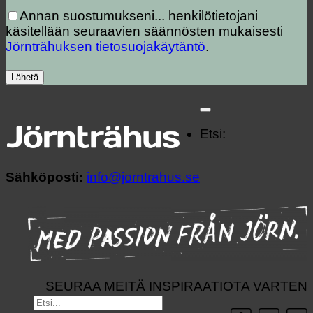
Annan suostumukseni...
henkilötietojani
käsitellään seuraavien säännösten mukaisesti
Jörnträhuksen tietosuojakäytäntö
.
Etsi:
Sähköposti:
info@jorntrahus.se
SEURAA MEITÄ INSPIRAATIOTA VARTEN