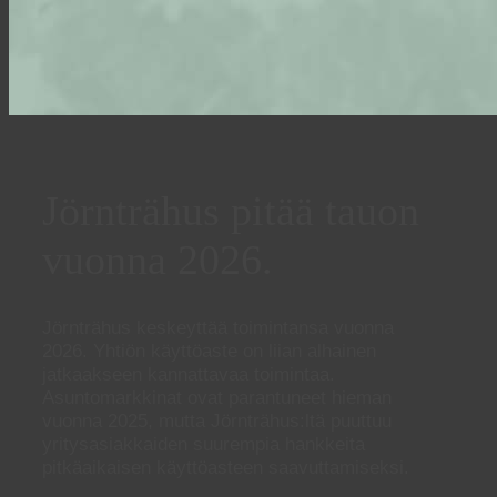
Jörnträhus pitää tauon
vuonna 2026.
Jörnträhus keskeyttää toimintansa vuonna
2026. Yhtiön käyttöaste on liian alhainen
jatkaakseen kannattavaa toimintaa.
Asuntomarkkinat ovat parantuneet hieman
vuonna 2025, mutta Jörnträhus:ltä puuttuu
yritysasiakkaiden suurempia hankkeita
pitkäaikaisen käyttöasteen saavuttamiseksi.