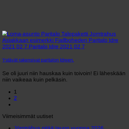
Ystävät rakensivat paritalon Idreen.
Se oli juuri niin hauskaa kuin toivoin! Ei läheskään
niin vaikeaa kuin pelkäsin.
1
2
Viimeisimmät uutiset
Jörnträhus pitää tauon vuonna 2026.