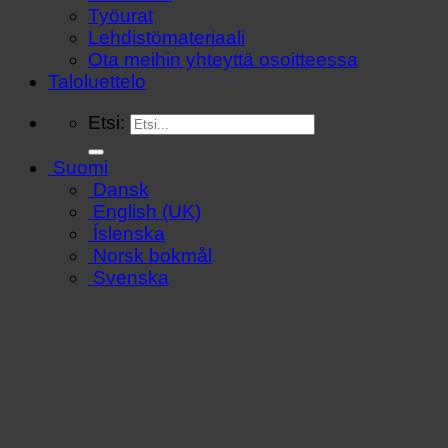
Työurat
Lehdistömateriaali
Ota meihin yhteyttä osoitteessa
Taloluettelo
Etsi:
Suomi
Dansk
English (UK)
Íslenska
Norsk bokmål
Svenska