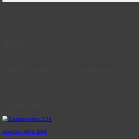
360°
Käytä hiiren osoitinta tai sormea pyörimiseen.
Tutustu myös
Joutsenvirta 134