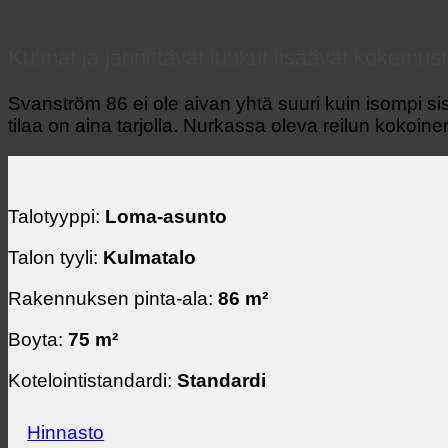
Kulmat ja jännittävät luukut lisäävät kokemu
Svanström 86 ei ole aivan yhtä suuri kuin isompi
tilaa on aina tarjolla. Nurkassa oleva reilun kokoinen
Talotyyppi:
Loma-asunto
Talon tyyli:
Kulmatalo
Rakennuksen pinta-ala:
86 m²
Boyta:
75 m²
Kotelointistandardi:
Standardi
Hinnasto