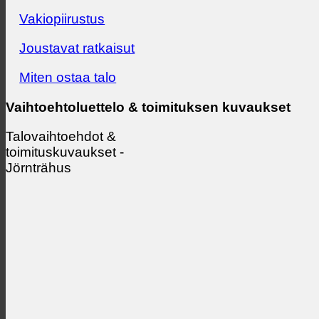
Vakiopiirustus
Joustavat ratkaisut
Miten ostaa talo
Vaihtoehtoluettelo & toimituksen kuvaukset
Talovaihtoehdot &
toimituskuvaukset -
Jörnträhus