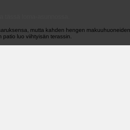
sta tässä loma-asunnossa.
 sisaruksensa, mutta kahden hengen makuuhuoneiden 
 patio luo viihtyisän terassin.