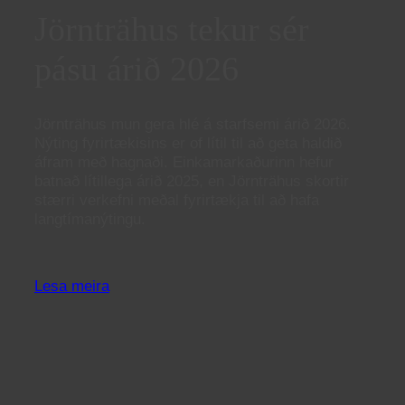
Jörnträhus tekur sér
pásu árið 2026
Jörnträhus mun gera hlé á starfsemi árið 2026.
Nýting fyrirtækisins er of lítil til að geta haldið
áfram með hagnaði. Einkamarkaðurinn hefur
batnað lítillega árið 2025, en Jörnträhus skortir
stærri verkefni meðal fyrirtækja til að hafa
langtímanýtingu.
Lesa meira