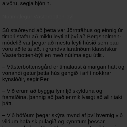
alvöru, segja hjónin.
Nútímalegur Västerbotten-býli
Sú staðreynd að þetta var Jörnträhus og einnig úr
timbri stafar að miklu leyti af því að Bergsholmen-
módelið var þegar að mestu leyti húsið sem þau
voru að leita að, í grundvallaratriðum klassískur
Västerbotten-býli en með nútímalegu útliti.
– Västerbottensgård er tímalaust á margan hátt og
vonandi getur þetta hús gengið í arf í nokkrar
kynslóðir, segir Per.
– Við erum að byggja fyrir fjölskylduna og
framtíðina, þannig að það er mikilvægt að allir taki
þátt.
– Við höfðum þegar skýra mynd af því hvernig við
vildum hafa skipulagið og kynntum þessar