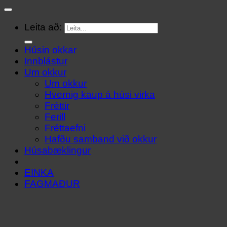
Leita að:
Húsin okkar
Innblástur
Um okkur
Um okkur
Hvernig kaup á húsi virka
Fréttir
Ferill
Fréttaefni
Hafðu samband við okkur
Húsabæklingur
EINKA
FAGMAÐUR