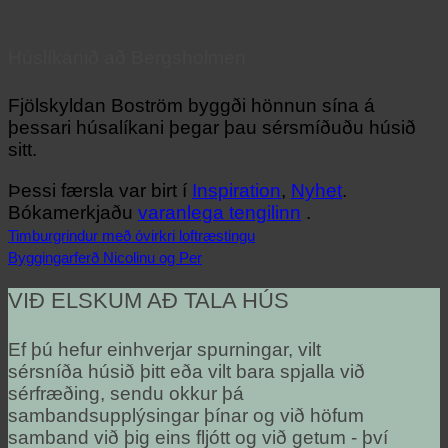
Húslíkanið að Bergsholmen
Fjölskyldan Boström byggði hönnun sína á
þessari húsalíkani þegar þau sérsmíðuðu húsið
sitt.
Þessi færsla var birt í
Inspiration
,
Nyhet
.
Bókamerkjaðu
varanlega tengilinn
.
Timburgrindur með óvirkri loftræstingu
Byggingarferð Nicolinu og Per
VIÐ ELSKUM AÐ TALA HÚS
Ef þú hefur einhverjar spurningar, vilt
sérsníða húsið þitt eða vilt bara spjalla við
sérfræðing, sendu okkur þá
sambandsupplýsingar þínar og við höfum
samband við þig eins fljótt og við getum - því