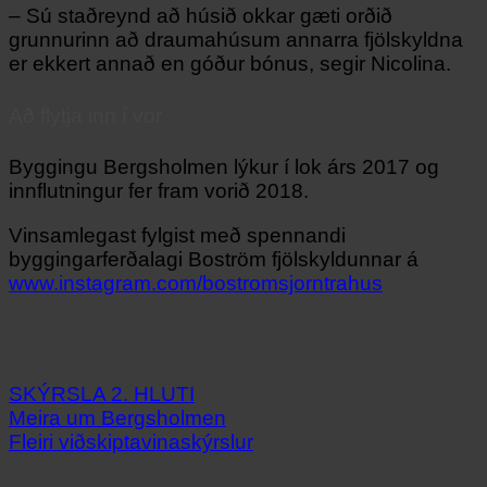
– Sú staðreynd að húsið okkar gæti orðið
grunnurinn að draumahúsum annarra fjölskyldna
er ekkert annað en góður bónus, segir Nicolina.
Að flytja inn í vor
Byggingu Bergsholmen lýkur í lok árs 2017 og
innflutningur fer fram vorið 2018.
Vinsamlegast fylgist með spennandi
byggingarferðalagi Boström fjölskyldunnar á
www.instagram.com/bostromsjorntrahus
SKÝRSLA 2. HLUTI
Meira um Bergsholmen
Fleiri viðskiptavinaskýrslur