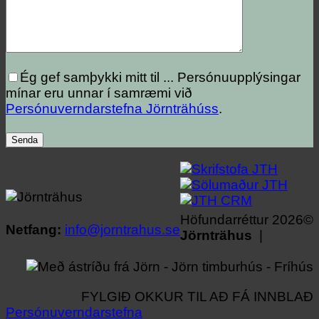
Ég gef samþykki mitt til ...
Persónuupplýsingar
mínar eru unnar í samræmi við
Persónuverndarstefna Jörnträhúss
.
Höfundarréttur 2026©
Netfang:
info@jorntrahus.se
Jörnträhus
|
FYLGIÐ OKKUR TIL AÐ FÁ INNBLAÐ
Persónuverndarstefna