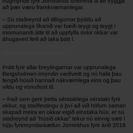
hugmyndir fyrir Jörnträhus snemma til að tryggja
að þær væru framkvæmanlegar.
– Sú staðreynd að tillögurnar þýddu að
upprunalega líkanið var bæði teygt og teygt í
mismunandi áttir til að uppfylla óskir okkar var
áhugavert ferli að taka þátt í.
Okkar eigið einstaka hús
Þrátt fyrir allar breytingarnar var upprunalega
Bergsholmen-ímyndin varðveitt og nú hafa þau
fengið húsið hannað nákvæmlega eins og þau
vildu og vonuðust til.
– Það sem gerir þetta sérstaklega sérstakt fyrir
okkur, og staðfestingu á því að við höfum saman
skapað meira en okkar eigið einstaka hús, er sú
staðreynd að ”húsið okkar” tekur nú einnig sæti í
nýju fyrirmyndaráætlun Jörnträhus fyrir árið 2018.