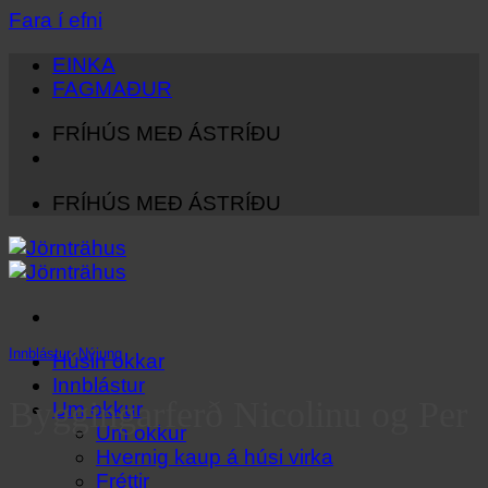
Fara í efni
EINKA
FAGMAÐUR
FRÍHÚS MEÐ ÁSTRÍÐU
FRÍHÚS MEÐ ÁSTRÍÐU
Innblástur
,
Nýjung
Húsin okkar
Innblástur
Byggingarferð Nicolinu og Per
Um okkur
Um okkur
Hvernig kaup á húsi virka
Fréttir