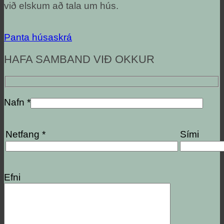
við elskum að tala um hús.
Panta húsaskrá
HAFA SAMBAND VIÐ OKKUR
Nafn *
Netfang *
Sími
Efni