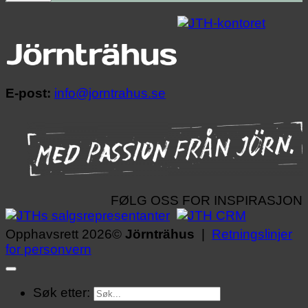
E-post:
info@jorntrahus.se
FØLG OSS FOR INSPIRASJON
Opphavsrett 2026©
Jörnträhus
|
Retningslinjer
for personvern
Søk etter: