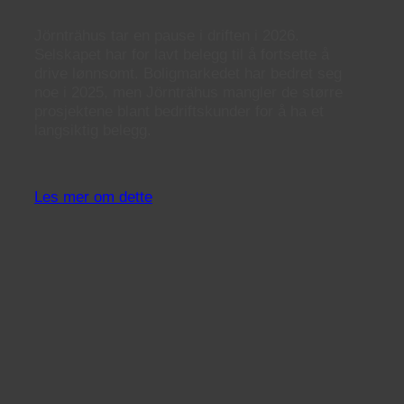
Jörnträhus tar en pause i driften i 2026.
Selskapet har for lavt belegg til å fortsette å
drive lønnsomt. Boligmarkedet har bedret seg
noe i 2025, men Jörnträhus mangler de større
prosjektene blant bedriftskunder for å ha et
langsiktig belegg.
Les mer om dette