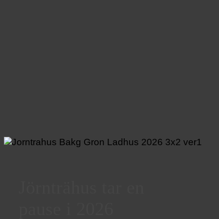
Jörnträhus tar en
pause i 2026