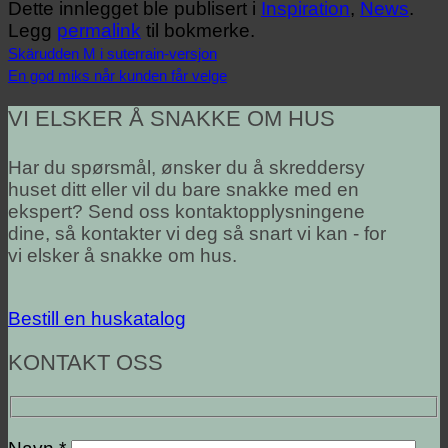
Dette innlegget ble publisert i
Inspiration
,
News
.
Legg
permalink
til bokmerke.
Skärudden M i suterrain-versjon
En god miks når kunden får velge
VI ELSKER Å SNAKKE OM HUS
Har du spørsmål, ønsker du å skreddersy
huset ditt eller vil du bare snakke med en
ekspert? Send oss kontaktopplysningene
dine, så kontakter vi deg så snart vi kan - for
vi elsker å snakke om hus.
Bestill en huskatalog
KONTAKT OSS