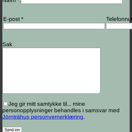
Navn *.
E-post *
Telefonn
Sak
Jeg gir mitt samtykke til...
mine
personopplysninger behandles i samsvar med
Jörnträhus personvernerklæring
.