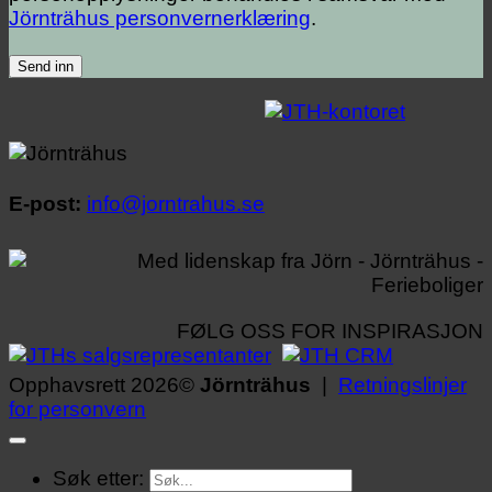
Jörnträhus personvernerklæring
.
E-post:
info@jorntrahus.se
FØLG OSS FOR INSPIRASJON
Opphavsrett 2026©
Jörnträhus
|
Retningslinjer
for personvern
Søk etter: