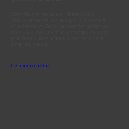
Jörnträhus tar en pause i driften i 2026.
Selskapet har for lavt belegg til å fortsette å
drive lønnsomt. Boligmarkedet har bedret seg
noe i 2025, men Jörnträhus mangler de større
prosjektene blant bedriftskunder for å ha et
langsiktig belegg.
Les mer om dette