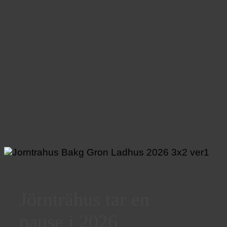
Jörnträhus tar en
pause i 2026