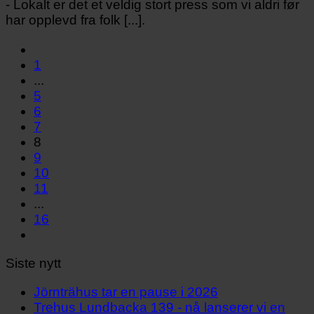
- Lokalt er det et veldig stort press som vi aldri før
har opplevd fra folk [...].
1
...
5
6
7
8
9
10
11
...
16
Siste nytt
Jörnträhus tar en pause i 2026
Trehus Lundbacka 139 - nå lanserer vi en