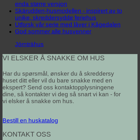
enda større versjon
Skärudden-husmodellen - inspirert av to
unike, skreddersydde feriehus
Utforsk vår serie med låver i Kågedalen
God sommer alle husvenner
Jörnträhus
VI ELSKER Å SNAKKE OM HUS
Har du spørsmål, ønsker du å skreddersy
huset ditt eller vil du bare snakke med en
ekspert? Send oss kontaktopplysningene
dine, så kontakter vi deg så snart vi kan - for
vi elsker å snakke om hus.
Bestill en huskatalog
KONTAKT OSS