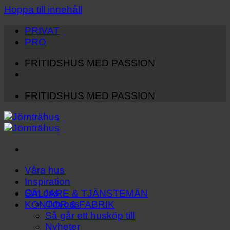
Hoppa till innehåll
PRIVAT
PRO
FRITIDSHUS MED PASSION
FRITIDSHUS MED PASSION
Våra hus
Inspiration
Om oss
SÄLJARE & TJÄNSTEMÄN
Om oss
KONTOR & FABRIK
Så går ett husköp till
Nyheter