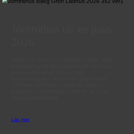
Jörnträhus tar en paus
2026
Jörnträhus pausar verksamheten under 2026.
Företaget har för låg beläggning för att kunna
drivas vidare på ett lönsamt sätt.
Privatmarknaden har blivit lite bättre under
2025 men Jörnträhus saknar de större
projekten bland företagskunder för att ha en
långsiktig beläggning.
Läs mer