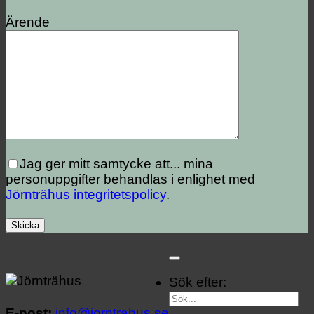
Ärende
Jag ger mitt samtycke att...
mina
personuppgifter behandlas i enlighet med
Jörnträhus integritetspolicy
.
Sök efter:
E-post:
info@jorntrahus.se