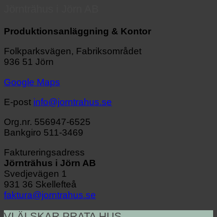
Jörnträhus i Jörn AB
Produktions­anläggning & Kontor
Folkparksvägen, Fabriksområdet
936 51 Jörn
Google Maps
E-post
info@jorntrahus.se
Org.nr.
556947-6525
Bankgiro
511-3469
Faktureringsadress
Jörnträhus i Jörn AB
Svedjevägen 1
931 36 Skellefteå
faktura@jorntrahus.se
VI ÄLSKAR PRATA HUS