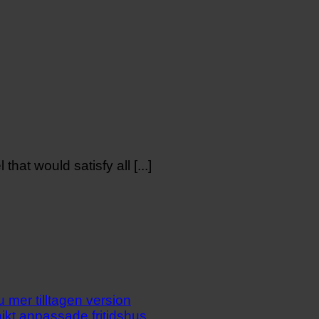
hat would satisfy all [...]
mer tilltagen version
ikt anpassade fritidshus