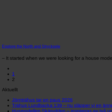
Explore the North and Strycksele
– It started when we were looking for a house model t
1
2
Aktuellt
Jörnträhus tar en paus 2026
Trähus Lundbacka 139 – nu släpper vi en ännu 
Husmodellen Skärudden – inspireras av två un