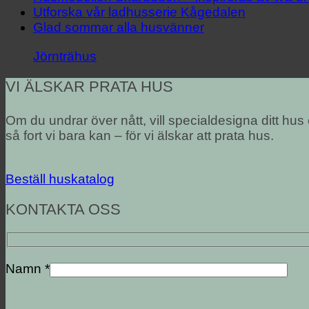
Utforska vår ladhusserie Kågedalen
Glad sommar alla husvänner
Jörnträhus
VI ÄLSKAR PRATA HUS
Om du undrar över nått, vill specialdesigna ditt hus
så fort vi bara kan – för vi älskar att prata hus.
Beställ huskatalog
KONTAKTA OSS
Namn *