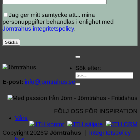
Jag ger mitt samtycke att...
mina
personuppgifter behandlas i enlighet med
Jörnträhus integritetspolicy
.
Sök efter:
E-post:
info@jorntrahus.se
FÖLJ OSS FÖR INSPIRATION
Våra
Copyright 2026©
Jörnträhus
|
Integritetspolicy
hus