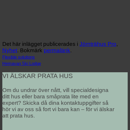
Det här inlägget publicerades i
Jörnträhus Pro
,
Nyhet
. Bokmärk
permalänk
.
Flexible solutions
Hemavan Ski Lodge
VI ÄLSKAR PRATA HUS
Om du undrar över nått, vill specialdesigna
ditt hus eller bara småprata lite med en
expert? Skicka då dina kontaktuppgifter så
hör vi av oss så fort vi bara kan – för vi älskar
att prata hus.