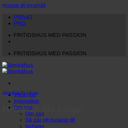
Hoppa till innehåll
PRIVAT
PRO
FRITIDSHUS MED PASSION
FRITIDSHUS MED PASSION
Jörnträhus Pro
,
Nyhet
Våra hus
Inspiration
Hemavan Ski Lodge
Om oss
Om oss
Så går ett husköp till
Nyheter