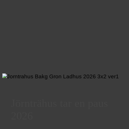
Jörnträhus tar en paus
2026