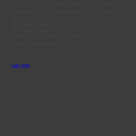
Jörnträhus pausar verksamheten under 2026.
Företaget har för låg beläggning för att kunna
drivas vidare på ett lönsamt sätt.
Privatmarknaden har blivit lite bättre under
2025 men Jörnträhus saknar de större
projekten bland företagskunder för att ha en
långsiktig beläggning.
Läs mer