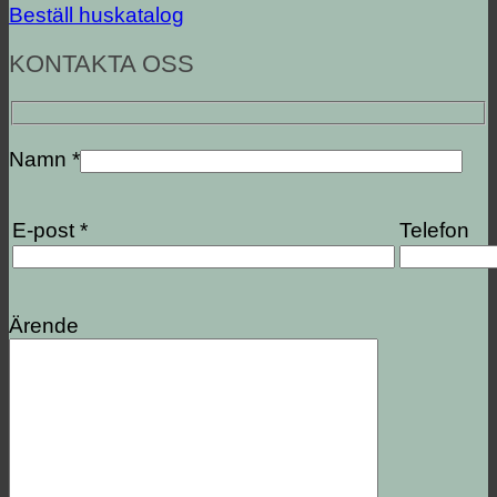
Beställ huskatalog
KONTAKTA OSS
Namn *
E-post *
Telefon
Ärende