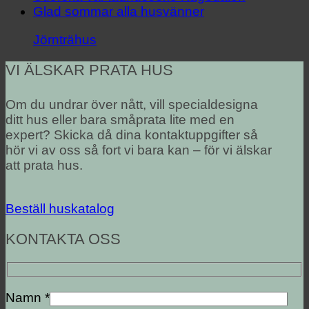
Glad sommar alla husvänner
Jörnträhus
VI ÄLSKAR PRATA HUS
Om du undrar över nått, vill specialdesigna
ditt hus eller bara småprata lite med en
expert? Skicka då dina kontaktuppgifter så
hör vi av oss så fort vi bara kan – för vi älskar
att prata hus.
Beställ huskatalog
KONTAKTA OSS
Namn *