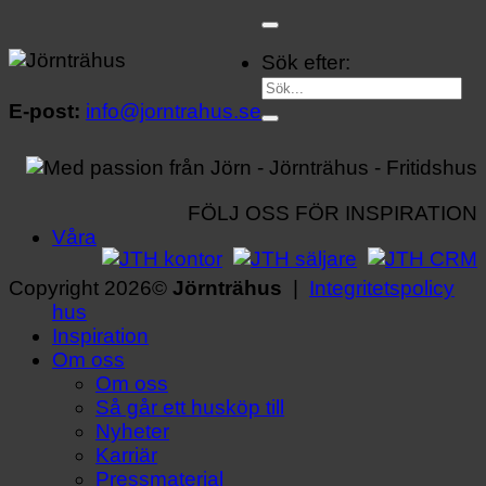
Sök efter:
E-post:
info@jorntrahus.se
FÖLJ OSS FÖR INSPIRATION
Våra
Copyright 2026©
Jörnträhus
|
Integritetspolicy
hus
Inspiration
Om oss
Om oss
Så går ett husköp till
Nyheter
Karriär
Pressmaterial