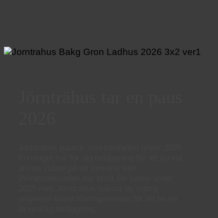
Jörnträhus tar en paus
2026
Jörnträhus pausar verksamheten under 2026.
Företaget har för låg beläggning för att kunna
drivas vidare på ett lönsamt sätt.
Privatmarknaden har blivit lite bättre under
2025 men Jörnträhus saknar de större
projekten bland företagskunder för att ha en
långsiktig beläggning.