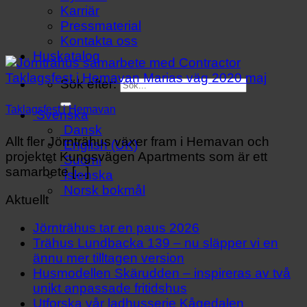
Karriär
Pressmaterial
Kontakta oss
Huskatalog
Sök efter:
Taklagsfest i Hemavan
Svenska
Dansk
Allt fler Jörnträhus växer fram i Hemavan och
English (UK)
projektet Kungsvägen Apartments som är ett
Suomi
samarbete [...]
Íslenska
Norsk bokmål
Aktuellt
Jörnträhus tar en paus 2026
Trähus Lundbacka 139 – nu släpper vi en
ännu mer tilltagen version
Husmodellen Skärudden – inspireras av två
unikt anpassade fritidshus
Utforska vår ladhusserie Kågedalen