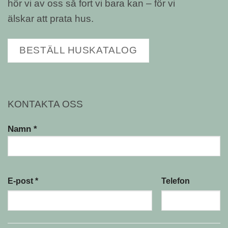
hör vi av oss så fort vi bara kan – för vi
älskar att prata hus.
BESTÄLL HUSKATALOG
KONTAKTA OSS
Namn *
E-post *
Telefon