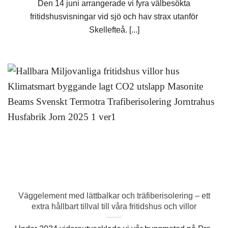
Den 14 juni arrangerade vi fyra välbesökta
fritidshusvisningar vid sjö och hav strax utanför
Skellefteå. [...]
Vägg­element med lätt­balkar och träfiber­isolering – ett
extra hållbart tillval till våra fritidshus och villor