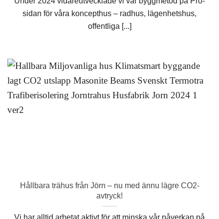
Under 2024 vidareutvecklade vi vår byggmetod på Pro-
sidan för våra koncepthus – radhus, lägenhetshus,
offentliga [...]
Hållbara trähus från Jörn – nu med ännu lägre CO2-
avtryck!
Vi har alltid arbetat aktivt för att minska vår påverkan på