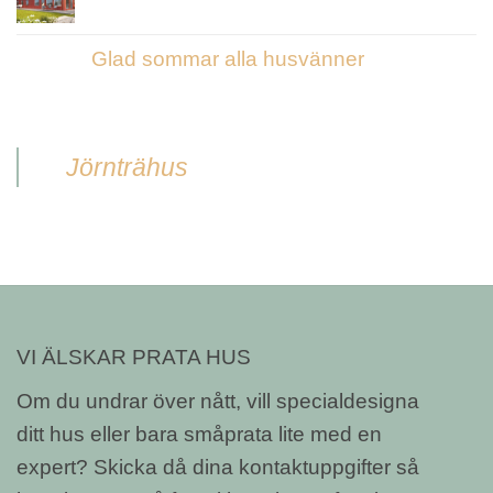
Glad sommar alla husvänner
Jörnträhus
VI ÄLSKAR PRATA HUS
Om du undrar över nått, vill specialdesigna
ditt hus eller bara småprata lite med en
expert? Skicka då dina kontaktuppgifter så