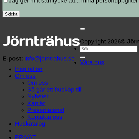
Jag ger mitt samtycke att...
mina personuppgifter
Copyright 2026©
Jör
Sök
efter:
E-post:
info@jorntrahus.se
Våra hus
Inspiration
Om oss
Om oss
Så går ett husköp till
Nyheter
Karriär
Pressmaterial
Kontakta oss
Huskatalog
PRIVAT