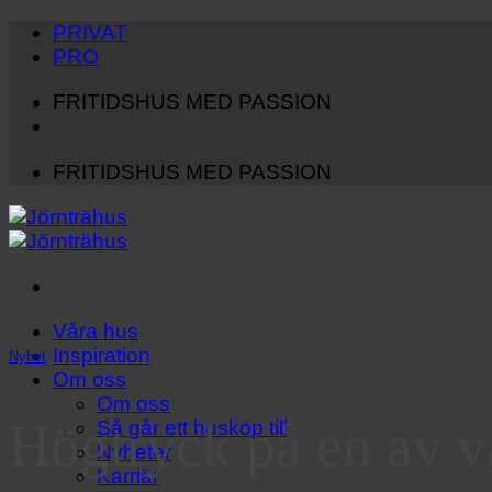
Hoppa
PRIVAT
till
PRO
innehåll
FRITIDSHUS MED PASSION
FRITIDSHUS MED PASSION
Våra hus
Inspiration
Nyhet
Om oss
Om oss
Högtryck på en av v
Så går ett husköp till
Nyheter
Karriär