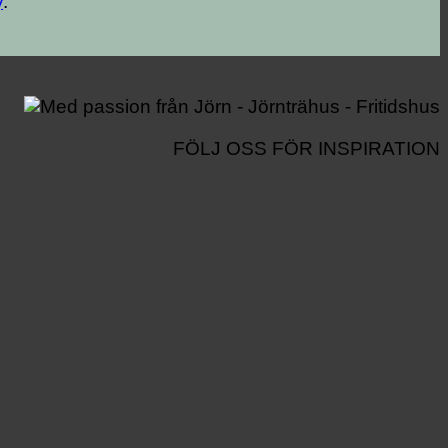
y
.
FÖLJ OSS FÖR INSPIRATION