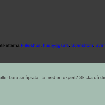
tiketterna
Fritidshus
,
husbyggsats
,
Svanström
,
Svan
 eller bara småprata lite med en expert? Skicka då di