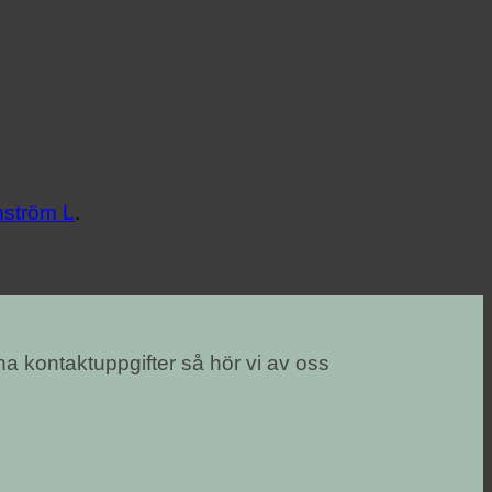
ström L
.
na kontaktuppgifter så hör vi av oss