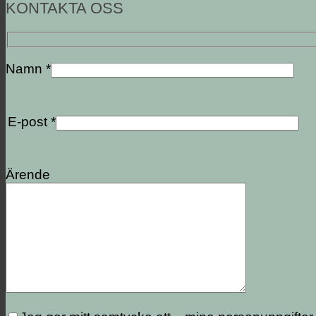
KONTAKTA OSS
Namn *
E-post *
Ärende