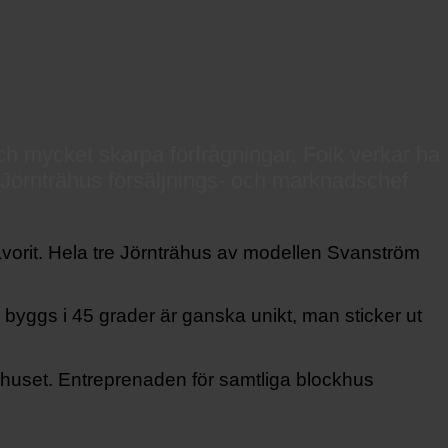
 och mycket skarpa förfrågningar. Folk verkar ha
Jörnträhus försäljnings- och marknadschef
 favorit. Hela tre Jörnträhus av modellen Svanström
en byggs i 45 grader är ganska unikt, man sticker ut
 huset. Entreprenaden för samtliga blockhus