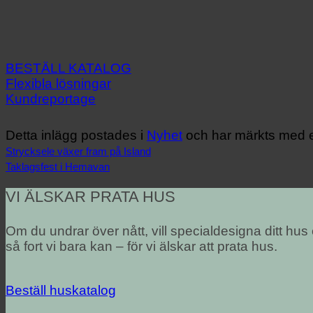
BESTÄLL KATALOG
Flexibla lösningar
Kundreportage
Detta inlägg postades i
Nyhet
och har märkts med e
Strycksele växer fram på Island
Taklagsfest i Hemavan
VI ÄLSKAR PRATA HUS
Om du undrar över nått, vill specialdesigna ditt hus
så fort vi bara kan – för vi älskar att prata hus.
Beställ huskatalog