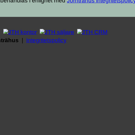
 behandlas i enlighet med
Jörnträhus integritetspolic
nträhus
|
Integritetspolicy