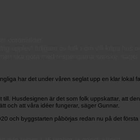
er coronatider.
ldrig upplevt tidigare av folk som vill köpa hus
d man ska göra med respengarna kanske, säger 
lgängliga har det under våren seglat upp en klar lokal
lt till. Husdesignen är det som folk uppskattar, att d
rätt och att våra idéer fungerar, säger Gunnar.
20 och byggstarten påbörjas redan nu på det första
tt den byggs i 45 grader är ganska unikt.