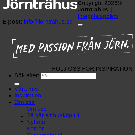
Copyright 2026©
Jörnträhus
|
Integritetspolicy
E-post:
info@jorntrahus.se
FÖLJ OSS FÖR INSPIRATION
Sök efter:
Våra hus
Inspiration
Om oss
Om oss
Så går ett husköp till
Nyheter
Karriär