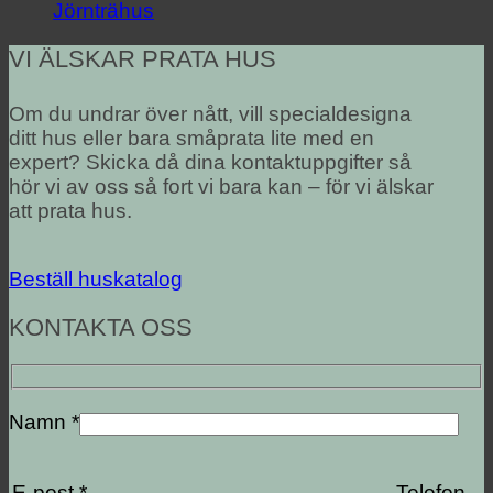
Jörnträhus
VI ÄLSKAR PRATA HUS
Om du undrar över nått, vill specialdesigna
ditt hus eller bara småprata lite med en
expert? Skicka då dina kontaktuppgifter så
hör vi av oss så fort vi bara kan – för vi älskar
att prata hus.
Beställ huskatalog
KONTAKTA OSS
Namn *
E-post *
Telefon