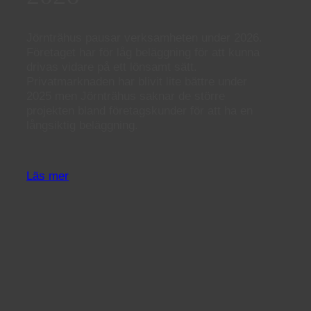
Jörnträhus pausar verksamheten under 2026.
Företaget har för låg beläggning för att kunna
drivas vidare på ett lönsamt sätt.
Privatmarknaden har blivit lite bättre under
2025 men Jörnträhus saknar de större
projekten bland företagskunder för att ha en
långsiktig beläggning.
Läs mer