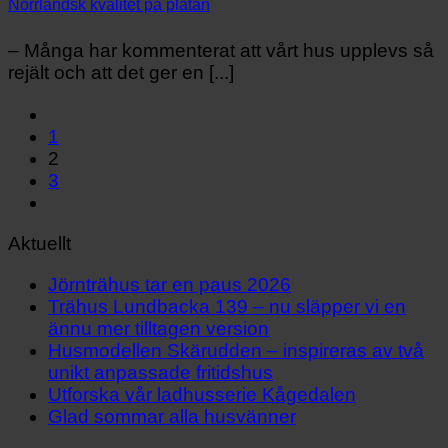
Norrländsk kvalitet på platån
– Många har kommenterat att vårt hus upplevs så
rejält och att det ger en [...]
1
2
3
Aktuellt
Jörnträhus tar en paus 2026
Trähus Lundbacka 139 – nu släpper vi en
ännu mer tilltagen version
Husmodellen Skärudden – inspireras av två
unikt anpassade fritidshus
Utforska vår ladhusserie Kågedalen
Glad sommar alla husvänner