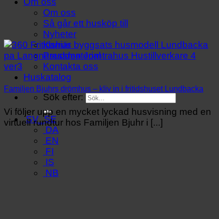
Om oss
Om oss
Så går ett husköp till
Nyheter
Karriär
Pressmaterial
Kontakta oss
Huskatalog
Familjen Bjuhrs drömhus – kliv in i fritidshuset Lundbacka
Sök efter:
Vi följer upp en mycket lyckad husvisning med en
SV_SE
virtuell rundtur hos Familjen Bjuhr i [...]
DA
EN
FI
IS
NB