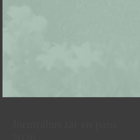
Jörnträhus tar en paus
2026